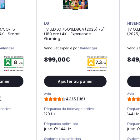
LG
HISEN
Q75Q7F5
TV LED LG 75QNED86A (2025) 75"
TV QLE
 4K - Smart
(189 cm) 4K - Experience
(2025)
Gaming
oulanger
Vendu et expédié par
Boulanger
Vendu e
899,00€
849
anier
Ajouter au panier
Avis
Avis
)
4.3/5 (116)
native
Fréquence de balayage native
Fréquen
120 Hz
144 Hz
Fréquence optimisée
Fréquen
jusqu'à 144 Hz
jusqu'
Système d'exploitation
Système