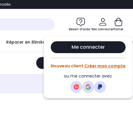
bradés.
e
Accéder directement au chatbot
Besoin d'aide ?
Me connecter
Panier
Réparer en illimité avec
Le Club Infinity
Econ
Me connecter
Ajouter au panier
•
899,00€
Nouveau client
Créer mon compte
ou me connecter avec