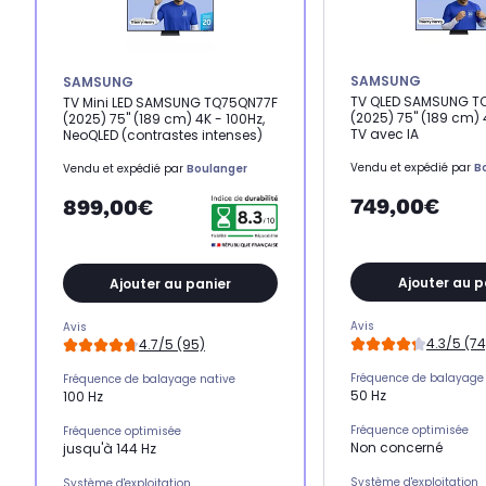
SAMSUNG
SAMSUNG
TV QLED SAMSUNG T
TV Mini LED SAMSUNG TQ75QN77F
(2025) 75" (189 cm)
(2025) 75" (189 cm) 4K - 100Hz,
TV avec IA
NeoQLED (contrastes intenses)
Vendu et expédié par
B
Vendu et expédié par
Boulanger
749,00€
899,00€
Ajouter au p
Ajouter au panier
Avis
Avis
4.3/5 (74
4.7/5 (95)
Fréquence de balayage 
Fréquence de balayage native
50 Hz
100 Hz
Fréquence optimisée
Fréquence optimisée
Non concerné
jusqu'à 144 Hz
Système d'exploitation
Système d'exploitation