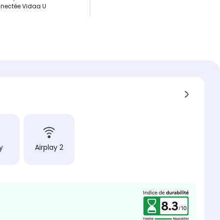
nectée Vidaa U
Watts
n du pied
justable
oduit
un écran Dolby Vision IQ, il
 l'image en temps réel
n rendu parfait.
y
Airplay 2
nce
Watts
nt vocal intégré
et VIDAA Voice