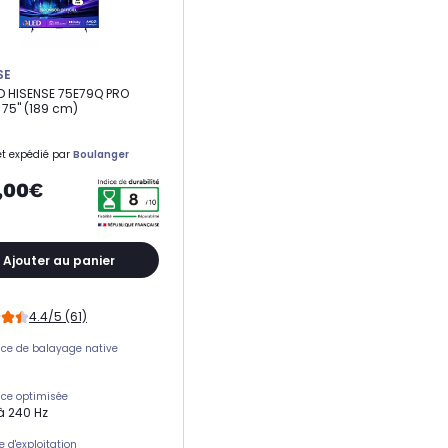
SE
D HISENSE 75E79Q PRO
 75" (189 cm)
t expédié par
Boulanger
,00€
Ajouter au panier
4.4/5 (61)
ce de balayage native
ce optimisée
à 240 Hz
 d'exploitation