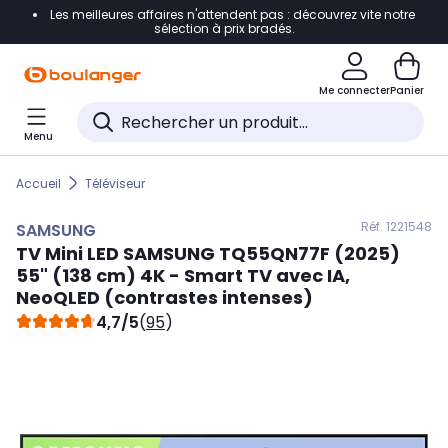
Les meilleures affaires n'attendent pas : découvrez vite notre
Accéder directement à la navigation
sélection à prix bradés.
Accéder directement au contenu
Me connecter
Panier
Accéder directement au pied de page
Menu
Accéder directement au chatbot
Accueil
Téléviseur
Réf. 122
1548
SAMSUNG
TV Mini LED
SAMSUNG
TQ55QN77F (2025)
55" (138 cm) 4K - Smart TV avec IA,
NeoQLED (contrastes intenses)
4,7/5
(
95
)