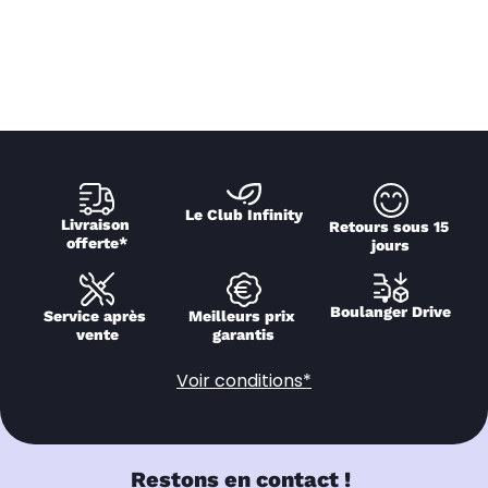
Le Club Infinity
Livraison 
Retours sous 15 
offerte*
jours
Boulanger Drive
Service après 
Meilleurs prix 
vente
garantis
Voir conditions*
Restons en contact !