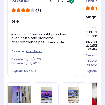
RAYMOND
Kristina
Achat vérifié
4/5
Magnifiqu
tele
Pour le mom
qualité et 
je donne 4 Etoiles motif pas alaise
est parfait
avec cette télé problème
Initialement 
télécommande pas...
Lire la suite
TQ75QN77F (20
NeoQLED (cont
Avis utile ?
Oui
0
|
Non
0
Avis utile ?
Oui
Publié le
05/08/2026
Publié le
04/0
Utilisé le
15/07/2026
Utilisé le
14/0
Signaler un abus
Signaler un 