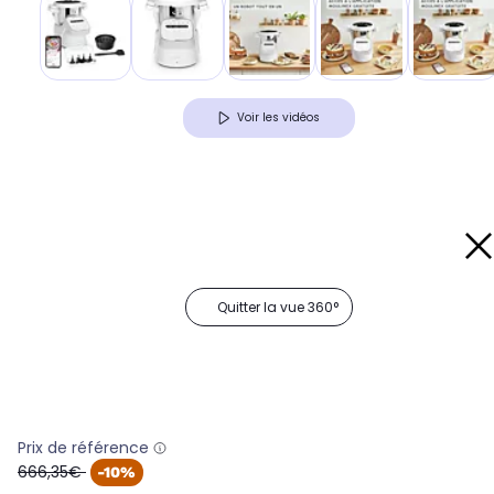
Voir les vidéos
Quitter la vue 360°
Prix de référence
oldPrice
666,35€
-10%