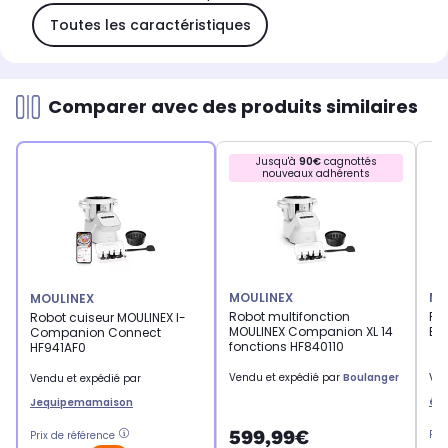
Toutes les caractéristiques
Comparer avec des produits similaires
Jusqu'à
90€
cagnottés
nouveaux adhérents
MOULINEX
MA
MOULINEX
Robot multifonction
Ro
Robot cuiseur MOULINEX I-
MOULINEX Companion XL 14
Ex
Companion Connect
fonctions HF840110
HF941AF0
Vendu et expédié par
Boulanger
Ven
Vendu et expédié par
él
Jequipemamaison
599,99€
Pri
Prix de référence