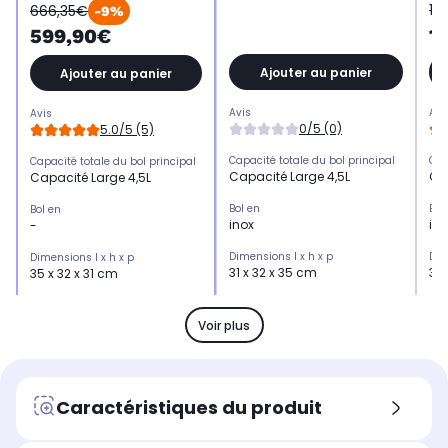
13
666,35€
-9%
1
599,90€
Ajouter au panier
Ajouter au panier
Avis
Avi
Avis
0/5 (0)
5.0/5 (5)
Capacité totale du bol principal
Cap
Capacité totale du bol principal
Capacité Large 4,5L
Ca
Capacité Large 4,5L
Bol en
Bol
Bol en
inox
ino
-
Dimensions l x h x p
Dim
Dimensions l x h x p
31 x 32 x 35 cm
33.
35 x 32 x 31 cm
Poids
Poi
Poids
8,00 Kg
11,
10,00 Kg
Voir plus
Précision de chauffe:
Pré
Précision de chauffe:
par 5°C
au
par 5°C
Robot connecté
Rob
Robot connecté
Caractéristiques du produit
Non
No
Oui