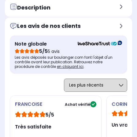
Type de chauffe:
Typ
Type de chauffe:
classique
in
classique
Description
Cuisson bol ouvert:
Cui
Cuisson bol ouvert:
Non
No
Oui
Les avis de nos clients
Mode de cuisson adapté
Mod
Mode de cuisson adapté
(manuel):
(ma
(manuel):
Oui
Ou
Oui
Note globale
Nombre total de bol inclus
Nom
Nombre total de bol inclus
5/5
5 avis
1
1
1
Les avis déposés sur boulanger.com font l'objet d'un
contrôle avant leur publication. Retrouvez notre
procédure de contrôle
en cliquant ici
.
FRANCOISE
CORINNE
Achat vérifié
5/5
Un vrai c
Très satisfaite