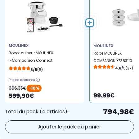
MOULINEX
MOULINEX
Robot cuiseur MOULINEX
Râpe MOULINEX
I-Companion Connect
COMPANION XF383110
HF941AF0
4.6/5
(37)
5/5
(5)
Prix de référence
666,35€
-10%
99,99€
599,90€
794,98€
Total du pack (4 articles) :
Ajouter le pack au panier