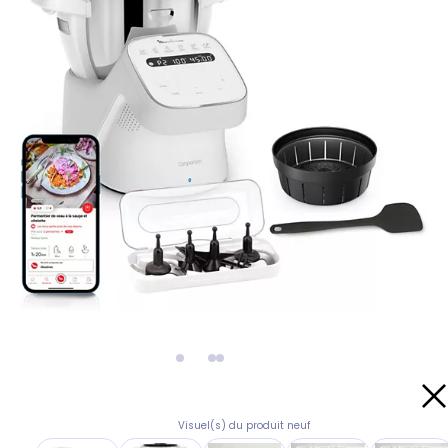
Visuel(s) du produit neuf