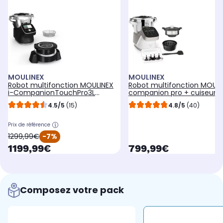
MOULINEX
MOULINEX
Robot multifonction MOULINEX
Robot multifonction MOULI
i-CompanionTouchPro3L
companion pro + cuiseur
airfryer HF93L8F0
vapeur YY5286FG
4.5/5
(15)
4.8/5
(40)
Prix de référence
oldPrice
1299,99€
-7%
currentPrice
currentPrice
1199,99€
799,99€
Composez votre pack