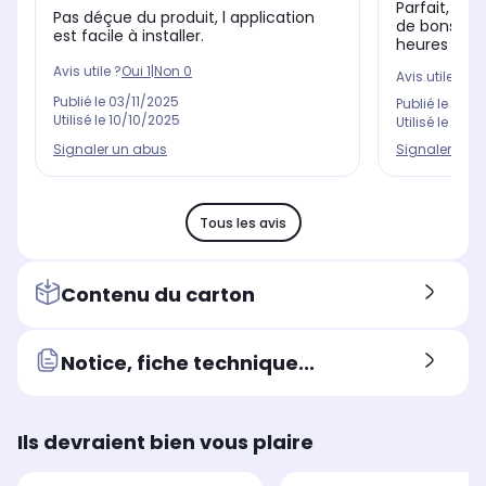
Parfait, sile
Pas déçue du produit, l application
de bons pet
est facile à installer.
heures à la 
Avis utile ?
Oui
1
|
Non
0
Avis utile ?
Oui
Publié le
03/11/2025
Publié le
17/1
Utilisé le
10/10/2025
Utilisé le
29/0
Signaler un abus
Signaler un 
Tous les avis
Contenu du carton
Notice, fiche technique...
Ils devraient bien vous plaire