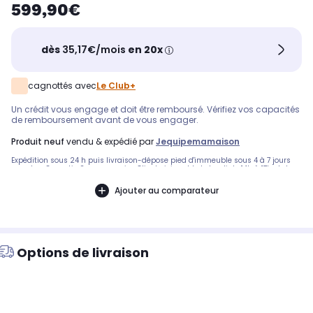
599,90€
dès
35,17€/mois
en 20x
cagnottés avec
Le Club+
Un crédit vous engage et doit être remboursé. Vérifiez vos capacités
de remboursement avant de vous engager.
produit neuf
vendu & expédié par
Jequipemamaison
Expédition sous 24 h puis livraison-dépose pied d'immeuble sous 4 à 7 jours
sur rdv - Garantie 2 ans - service Clients joignable le lundi de 14h à 17h et du
mardi au vendredi 9h30-12h /14h-17h au 04 81 13 10 68 - merci de nous préciser
toute demande de reprise d'ancien appareil
Ajouter au comparateur
Options de livraison