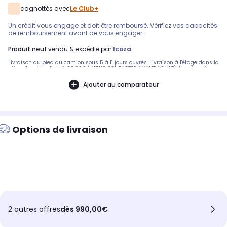
cagnottés avec
Le Club+
Un crédit vous engage et doit être remboursé. Vérifiez vos capacités
de remboursement avant de vous engager.
produit neuf
vendu & expédié par
Icoza
Livraison au pied du camion sous 5 à 11 jours ouvrés. Livraison à l'étage dans la
pièce de votre choix à 29.99€.( NOUS CONTACTER AVANT ACHAT). Livraison à
l'étage dans la pièce de votre choix avec installation à 39.99€. (NOUS
CONTACTER AVANT ACHAT). Pas de livraison: - corse. Garantie 2 ans pièce
Ajouter au comparateur
mains d’œuvre et déplacement.
Options de livraison
2 autres offres
dès 990,00€