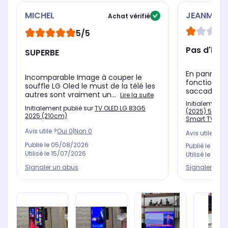
MICHEL
JEANMAR
Achat vérifié
5/5
Pas d'ima
SUPERBE
En panne dès
Incomparable Image à couper le
fonctionné 
souffle LG Oled le must de la télé les
saccades et 
autres sont vraiment un...
Lire la suite
Initialement 
Initialement publié sur
TV OLED LG 83G5
(2025) 55" (13
2025 (210cm)
Smart TV
Avis utile ?
Oui
0
|
Non
0
Avis utile ?
Oui
Publié le
05/08/2026
Publié le
04/0
Utilisé le
15/07/2026
Utilisé le
04/0
Signaler un abus
Signaler un 