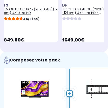
LG
LG
TV OLED LG 48C5 (2025) 48" (121
TV OLED LG 48G6 (2026) 4
cm) 4K Ultra HD
(121 cm) 4K Ultra HD -
Expérience Cinéma & Gam
4.6/5
(199)
120Hz, Smart TV
currentPrice
currentPrice
849,00€
1649,00€
Composez votre pack