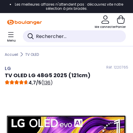
Les meilleures affaires n'attendent pas : découvrez vite notre
Accéder directement à la navigation
sélection à prix bradés.
Accéder directement au contenu
Me connecter
Panier
Accéder directement au pied de page
Menu
Accéder directement au chatbot
Accueil
TV OLED
Réf. 122
0765
LG
TV OLED
LG
48G5 2025 (121cm)
4,7/5
(
136
)