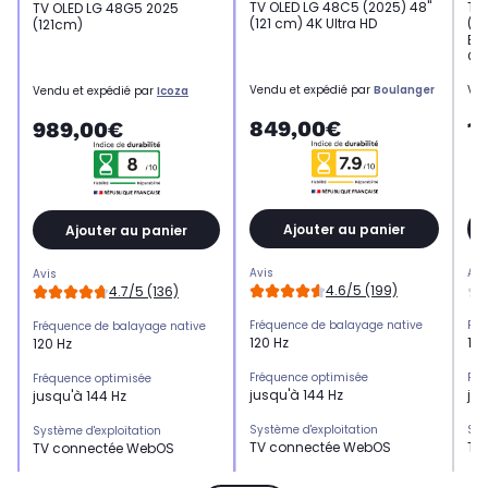
TV OLED LG 48C5 (2025) 48"
TV
TV OLED LG 48G5 2025
(121 cm) 4K Ultra HD
(12
(121cm)
Ex
Ga
Vendu et expédié par
Boulanger
Ven
Vendu et expédié par
Icoza
849,00€
1
989,00€
Ajouter au panier
Ajouter au panier
Avis
Avi
Avis
4.6/5 (199)
4.7/5 (136)
Fréquence de balayage native
Fré
Fréquence de balayage native
120 Hz
120
120 Hz
Fréquence optimisée
Fré
Fréquence optimisée
jusqu'à 144 Hz
jus
jusqu'à 144 Hz
Système d'exploitation
Sys
Système d'exploitation
TV connectée WebOS
TV
TV connectée WebOS
HDMI 2.1
HDM
HDMI 2.1