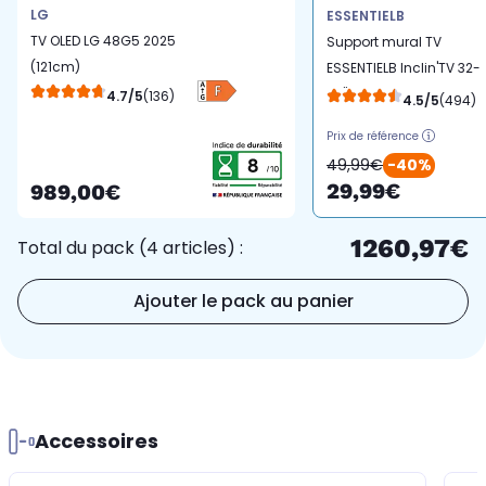
LG
ESSENTIELB
TV OLED LG 48G5 2025
Support mural TV
(121cm)
ESSENTIELB Inclin'TV 32-
75''
4.7/5
(136)
4.5/5
(494)
Prix de référence
49,99€
-40%
29,99€
989,00€
1260,97€
Total du pack (4 articles) :
Ajouter le pack au panier
Accessoires