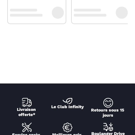
Le Club Infinity
Livraison 
Retours sous 15 
offerte*
jours
Boulanger Drive
Service après 
Meilleurs prix 