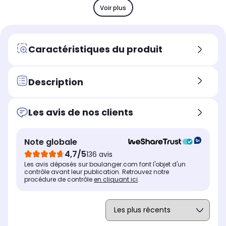
x4
-
x4
Voir plus
USB
US
USB
x3
-
x3
Son
So
Son
Caractéristiques du produit
40 Watts
40
40 Watts
Position du pied
Pos
Position du pied
Pied central
Cen
Central, double position
Description
Le + produit
Le 
Le + produit
Luminosité exceptionnelle,
-
Luminosité exceptionnelle,
Les avis de nos clients
noir absolu et performances
noir absolu et
ultimes, découvrez le
performances ultimes,
meilleur de LG AI TV
découvrez le meilleur de LG
AI TV
Note globale
4,7/5
136 avis
Puissance
Pui
Puissance
40 Watts
40
40 Watts
Les avis déposés sur boulanger.com font l'objet d'un
contrôle avant leur publication. Retrouvez notre
procédure de contrôle
en cliquant ici
Assistant vocal intégré
.
Ass
Assistant vocal intégré
Alexa
LG 
Alexa
et 