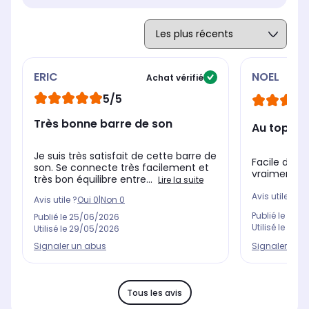
ERIC
NOEL
Achat vérifié
5/5
Très bonne barre de son
Au top
Je suis très satisfait de cette barre de
Facile d'ins
son. Se connecte très facilement et
vraiment le
très bon équilibre entre...
Lire la suite
Avis utile ?
Oui
Avis utile ?
Oui
0
|
Non
0
Publié le
02/0
Publié le
25/06/2026
Utilisé le
07/0
Utilisé le
29/05/2026
Signaler un 
Signaler un abus
Tous les avis