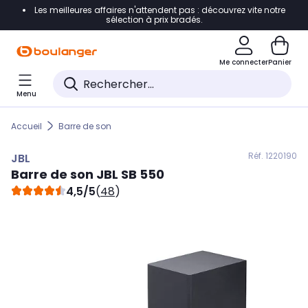
Les meilleures affaires n'attendent pas : découvrez vite notre
Accéder directement à la navigation
sélection à prix bradés.
Accéder directement au contenu
Me connecter
Panier
Accéder directement au pied de page
Menu
Accéder directement au chatbot
Accueil
Barre de son
Réf. 122
0190
JBL
Barre de son
JBL
SB 550
4,5/5
(
48
)