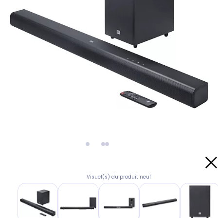
Visuel(s) du produit neuf