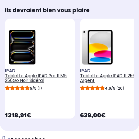
Ils devraient bien vous plaire
IPAD
IPAD
Tablette Apple IPAD Pro 11 M5
Tablette Apple IPAD 11 256
256Go Noir Sidéral
Argent
5/5
(1)
4.9/5
(20)
currentPrice
currentPrice
1318,91€
639,00€