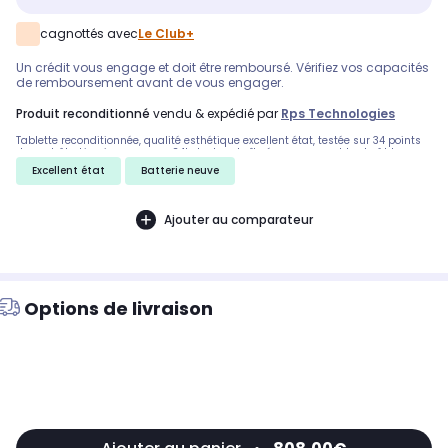
cagnottés avec
Le Club+
Un crédit vous engage et doit être remboursé. Vérifiez vos capacités
de remboursement avant de vous engager.
produit reconditionné
vendu & expédié par
Rps Technologies
Tablette reconditionnée, qualité esthétique excellent état, testée sur 34 points
de contrôle. Livraison express 24h. Inclus : boîte éco-responsable et câble
d'alimentation. Stylet non inclus.
Excellent état
Batterie neuve
Ajouter au comparateur
Options de livraison