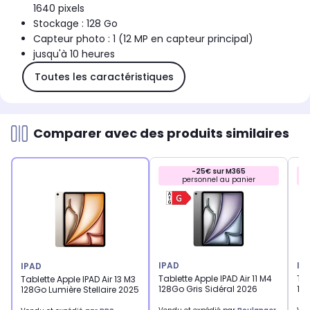
1640 pixels
Stockage : 128 Go
Capteur photo : 1 (12 MP en capteur principal)
jusqu'à 10 heures
Toutes les caractéristiques
Comparer avec des produits similaires
-25€ sur M365
personnel au panier
IPAD
IP
IPAD
Tablette Apple IPAD Air 11 M4
Tab
Tablette Apple IPAD Air 13 M3
128Go Gris Sidéral 2026
12
128Go Lumière Stellaire 2025