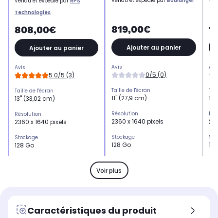
Vendu et expédié par
Boulanger
Ven
Vendu et expédié par
RPS
Technologies
819,00€
1
808,00€
Ajouter au panier
Ajouter au panier
Avis
Avi
Avis
0/5 (0)
5.0/5 (3)
Taille de l'écran
Tail
Taille de l'écran
11" (27,9 cm)
13"
13" (33,02 cm)
Résolution
Rés
Résolution
2360 x 1640 pixels
236
2360 x 1640 pixels
Stockage
Sto
Stockage
128 Go
12
128 Go
Mémoire vive
Mém
Mémoire vive
12 Go
12
-
Voir plus
Capteur photo
Cap
Capteur photo
1 (12 MP en capteur principal)
1 (
1 (12 MP en capteur
principal)
Caractéristiques du produit
Autonomie en heures
Aut
Autonomie en heures