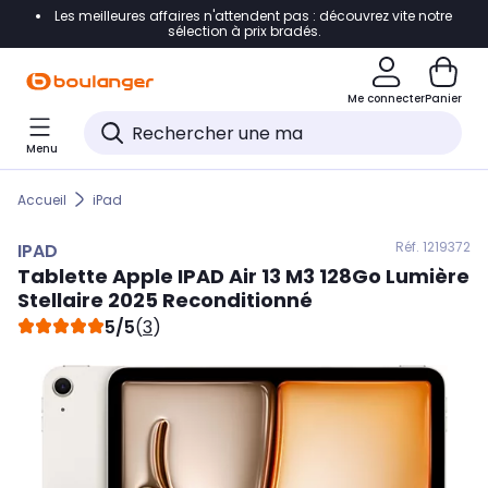
Les meilleures affaires n'attendent pas : découvrez vite notre
Accéder directement à la navigation
sélection à prix bradés.
Accéder directement au contenu
Me connecter
Panier
Accéder directement au pied de page
Menu
Accéder directement au chatbot
Accueil
iPad
Réf. 121
9372
IPAD
Tablette Apple
IPAD
Air 13 M3 128Go Lumière
Stellaire 2025 Reconditionné
5/5
(
3
)