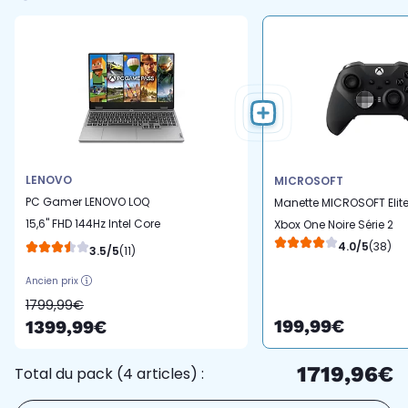
LENOVO
MICROSOFT
PC Gamer LENOVO LOQ
Manette MICROSOFT Elit
15,6" FHD 144Hz Intel Core
Xbox One Noire Série 2
i7 13650HX Nvidia
4.0/5
(38)
3.5/5
(11)
GeForce RTX 5070 16 Go
Ancien prix
RAM DDR5 SSD 512 Go
1799,99€
15IRX10
199,99€
1399,99€
1719,96€
Total du pack (4 articles) :