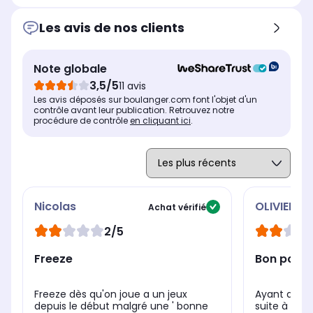
Carte graphique
Car
Carte graphique
NVIDIA GeForce RTX 5060
NV
NVIDIA GeForce RTX 5070
Les avis de nos clients
Type de résolution
Typ
Type de résolution
WUXGA
WU
Full HD
Note globale
Fréquence
Fré
Fréquence
165 Hz
144
144 Hz
3,5/5
11 avis
Les avis déposés sur boulanger.com font l'objet d'un
contrôle avant leur publication. Retrouvez notre
procédure de contrôle
en cliquant ici
.
Nicolas
OLIVIER
Achat vérifié
2/5
Freeze
Bon pc mai
Freeze dès qu'on joue a un jeux
Ayant achet
depuis le début malgré une ' bonne
suite à une