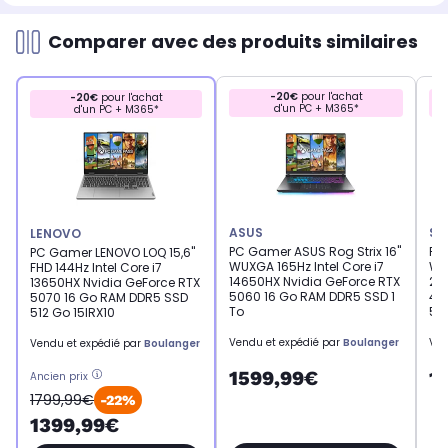
Comparer avec des produits similaires
-20€
pour l'achat
-20€
pour l'achat
d'un PC + M365*
d'un PC + M365*
ASUS
SK
LENOVO
PC Gamer ASUS Rog Strix 16"
PC
PC Gamer LENOVO LOQ 15,6"
WUXGA 165Hz Intel Core i7
WUX
FHD 144Hz Intel Core i7
14650HX Nvidia GeForce RTX
24
13650HX Nvidia GeForce RTX
5060 16 Go RAM DDR5 SSD 1
40
5070 16 Go RAM DDR5 SSD
To
51
512 Go 15IRX10
Vendu et expédié par
Boulanger
Ven
Vendu et expédié par
Boulanger
1599,99€
1
Ancien prix
1799,99€
-22%
1399,99€