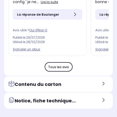
config ' je ne...
bonne config
Lire la suite
La réponse de Boulanger
La répons
Avis utile ?
Oui
0
|
Non
0
Avis utile ?
Oui
Publié le
29/07/2026
Publié le
09/0
Utilisé le
28/02/2026
Utilisé le
27/0
Signaler un abus
Signaler un 
Tous les avis
Contenu du carton
Notice, fiche technique...