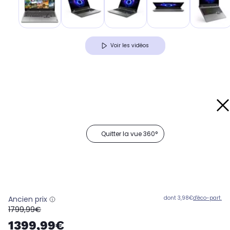
Voir les vidéos
Quitter la vue 360°
Ancien prix
dont 3,98€
d'éco-part.
oldPrice
1799,99€
1399,99€