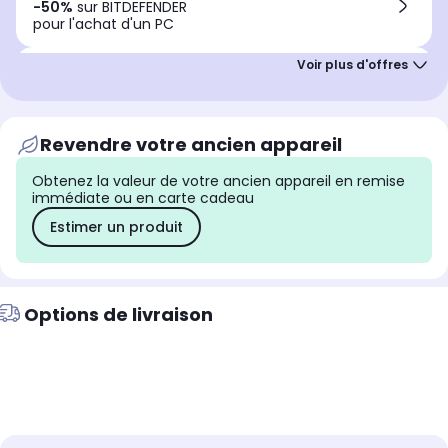
-50%
sur BITDEFENDER
pour l'achat d'un PC
Offre Club Infinity
Jusqu'à
90€
cagnottés
nouveaux adhérents
Revendre votre ancien appareil
Remise immédiate
PC + Souris Ambi One
Obtenez la valeur de votre ancien appareil en remise
20€
de remise panier
immédiate ou en carte cadeau
Estimer un produit
Options de livraison