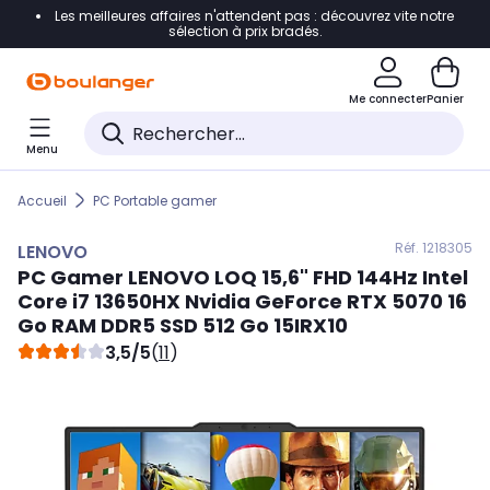
Les meilleures affaires n'attendent pas : découvrez vite notre
Accéder directement à la navigation
sélection à prix bradés.
Accéder directement au contenu
Me connecter
Panier
Accéder directement au pied de page
Menu
Accéder directement au chatbot
Accueil
PC Portable gamer
Réf. 121
8305
LENOVO
PC Gamer
LENOVO
LOQ 15,6" FHD 144Hz Intel
Core i7 13650HX Nvidia GeForce RTX 5070 16
Go RAM DDR5 SSD 512 Go 15IRX10
3,5/5
(
11
)