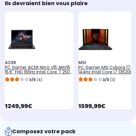
Ils devraient bien vous plaire
ACER
MSI
PC Gamer ACER Nitro V15 ANV15
PC Gamer MSI Cyborg 17,3"
15,6" FHD 165Hz Intel Core 7 250H
144Hz Intel Core i7 13620H 
Nvidia GeForce RTX 5060 32 Go
GeForce RTX 5050 16 Go R
3/5
(4)
3/5
(3)
RAM DDR4 SSD 512 Go
DDR5 SSD 1 To
currentPrice
currentPrice
1249,99€
1599,99€
Composez votre pack