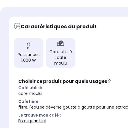
Oui
Non
Sélecteur d'arômes
Sélecteur d'arômes
Oui
Non
Caractéristiques du produit
Puissance
Puissance
950 W
1.000 W
Arrêt automatique de l
Arrêt automatique de la machine
Oui
Oui
Café utilisé
Couleur
Couleur
Puissance :
: café
noir
-
1.000 W
moulu
Cafetière :
Cafetière :
filtre, l'eau se déver
filtre, l'eau se déverse goutte à
goutte pour une extr
goutte pour une extraction
Choisir ce produit pour quels usages ?
douce de votre café.
douce de votre café. Le café
coule alors dans la 
coule alors dans la verseuse et
Café utilisé
est prêt à être servi!
est prêt à être servi!
café moulu
Cafetière :
filtre, l'eau se déverse goutte à goutte pour une extrac
Je trouve mon café :
En cliquant ici