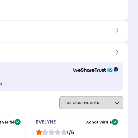
ci
.
EVELYNE
H
 vérifié
Achat vérifié
1/5