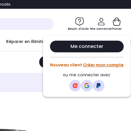
bradés.
e
Accéder directement au chatbot
Besoin d'aide ?
Me connecter
Panier
Réparer en illimité avec
Le Club Infinity
Econ
Me connecter
Ajouter au panier
•
39,99€
Nouveau client
Créer mon compte
ou me connecter avec