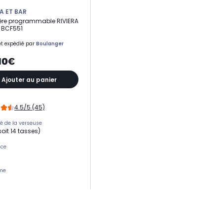
A ET BAR
ère programmable RIVIERA
 BCF551
t expédié par
Boulanger
10€
Ajouter au panier
4.5/5 (45)
é de la verseuse
(soit 14 tasses)
nce
rme
en au chaud
mmable