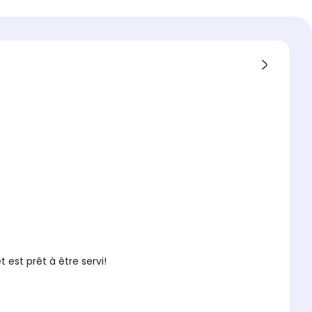
ur d'arômes
nce
utomatique de la machine
e :
ammable, permet de
ionner à l'avance l'heure
e en marche de la
re. Très utile le matin pour
e café dés la sortie du lit !
 est prêt à être servi!