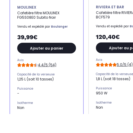
RIVIERA ET BAR
MOULINEX
Cafetière filtre RIVIE
Cafetière filtre MOULINEX
BCF579
FG5S08E0 Subito Noir
Vendu et expédié par
B
Vendu et expédié par
Boulanger
120,40€
39,99€
Ajouter au p
Ajouter au panier
Avis
Avis
5.0/5 (4)
4.4/5 (54)
Capacité de la verseus
Capacité de la verseuse
1,8 L (soit 18 tasses)
1,25 L (soit 10 tasses)
Puissance
Puissance
950 W
-
Isotherme
Isotherme
Non
Non
Maintien au chaud
Maintien au chaud
Oui
Oui
Programmable
Programmable