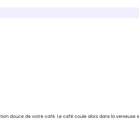
Non
Oui
Sélecteur d'arômes
Sélecte
Non
Oui
Puissance
Puissa
800 W
950 W
a machine
Arrêt automatique de la machine
Arrêt a
Oui
Oui
Couleur
Couleur
noir
blanc
Cafetière :
Cafetièr
se goutte à
isotherme, pour maintenir à
progr
action
bonne température le café
sélect
 Le café
pendant plusieurs heures.
de mis
verseuse et
Pratique pour boire plusieurs
cafetiè
tasses au fil de la matinée
boire l
tion douce de votre café. Le café coule alors dans la verseuse et