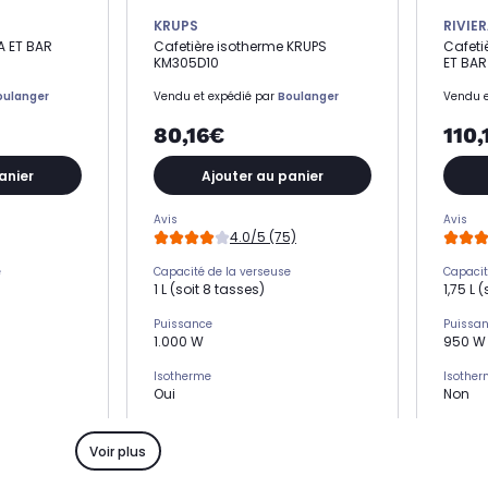
KRUPS
RIVIER
RA ET BAR
Cafetière isotherme KRUPS
Cafeti
KM305D10
ET BAR
oulanger
Vendu et expédié par
Boulanger
Vendu e
80,16€
110,
anier
Ajouter au panier
Avis
Avis
4.0/5 (75)
e
Capacité de la verseuse
Capacit
1 L (soit 8 tasses)
1,75 L 
Puissance
Puissa
1.000 W
950 W
Isotherme
Isothe
Oui
Non
Maintien au chaud
Mainti
Oui
Oui
Voir plus
Programmable
Progra