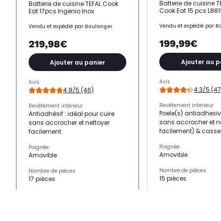
Batterie de cuisine T
Batterie de cuisine TEFAL Cook
Cook Eat 15 pcs L88
Eat 17pcs Ingenio Inox
Vendu et expédié par
B
Vendu et expédié par
Boulanger
199,99€
219,98€
Ajouter au p
Ajouter au panier
Avis
Avis
4.3/5 (47
4.8/5 (46)
Revêtement intérieur
Revêtement intérieur
Poele(s) antiadhesiv
Antiadhésif : idéal pour cuire
sans accrocher et n
sans accrocher et nettoyer
facilement) & casser
facilement
Poignée
Poignée
Amovible
Amovible
Nombre de pièces
Nombre de pièces
15 pièces
17 pièces
Compatibilité
Compatibilité
Tous feux dont indu
Tous feux dont induction
Diamètre (en cm)
Diamètre (en cm)