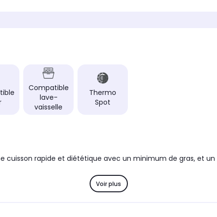
de 16 à 28cm
de 16 
Couleur
Couleur
Inox
Inox
Type de produit
Type de
Batterie mixte
Batteri
Revêtement exterieur
Revêtem
Inox
Inox
Compatible
Particularité
Particul
ible
Thermo
lave-
mpilable :
-
Inox : 
r
Spot
s
vaisselle
façon
les sans
cuiss
e sans effort
nt, pour une
jour après
une cuisson rapide et diététique avec un minimum de gras, et un 
Voir plus