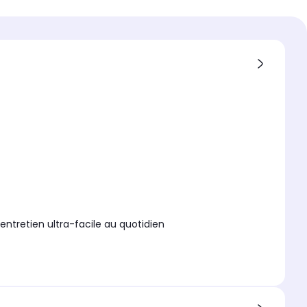
à 26cm
 produit
e mixte
ent exterieur
arité
Il diffuse la chaleur de
 homogène pendant la
on
entretien ultra-facile au quotidien