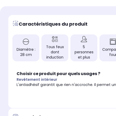
de 16 à 28cm
de 16 à 28cm
Couleur
Couleur
Inox
Inox
Caractéristiques du produit
Type de produit
Type de produit
Batterie mixte
Batterie mixte
Revêtement exterieur
Revêtement exterieur
Inox
Inox
Tous feux
5
Particularité
Particularité
Diamètre :
Compat
dont
personnes
batterie de cuisine e
ensemble d'ustensiles de
28 cm
fou
induction
et plus
poêles antiadhésive
cuisine empilables en acier
résistantes, cassero
inoxydable, qui comprend une
revêtement:se nettoi
poêle antiadhésive résistante et
et se range facileme
une casserole non revêtue, se
Choisir ce produit pour quels usages ?
utilisation pratique 
nettoie sans effort.
Revêtement intérieur
jour.
L'antiadhésif garantit que rien n'accroche. Il permet 