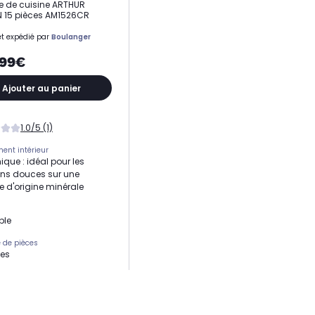
ie de cuisine ARTHUR
 15 pièces AM1526CR
t expédié par
Boulanger
,99€
Ajouter au panier
1.0/5 (1)
ent intérieur
que : idéal pour les
ns douces sur une
e d'origine minérale
ble
 de pièces
ces
bilité
eux dont induction
re (en cm)