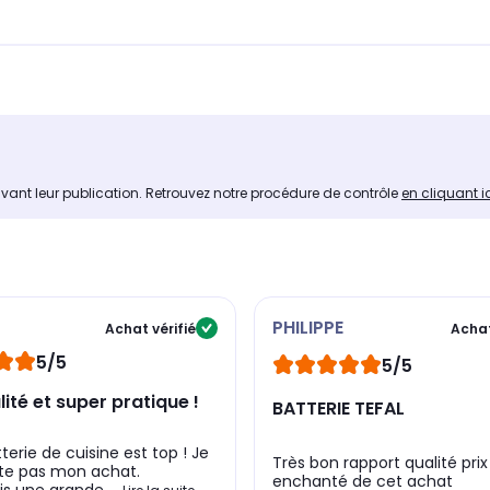
avant leur publication. Retrouvez notre procédure de contrôle
en cliquant i
PHILIPPE
Achat vérifié
Achat
5/5
5/5
ité et super pratique !
BATTERIE TEFAL
terie de cuisine est top ! Je
Très bon rapport qualité prix
tte pas mon achat.
enchanté de cet achat