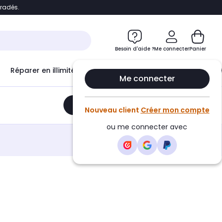
bradés.
e
Accéder directement au chatbot
Besoin d'aide ?
Me connecter
Panier
Réparer en illimité avec
Le Club Infinity
Econ
Me connecter
Ajouter au panier
•
219,98€
Nouveau client
Créer mon compte
ou me connecter avec