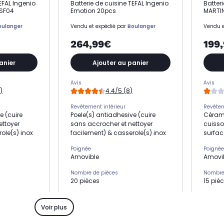
EFAL Ingenio
Batterie de cuisine TEFAL Ingenio
Batter
1SF04
Emotion 20pcs
MARTIN
oulanger
Vendu et expédié par
Boulanger
Vendu e
264,99€
199
anier
Ajouter au panier
Avis
Avis
)
4.4/5 (8)
Revêtement intérieur
Revêtem
e (cuire
Poele(s) antiadhesive (cuire
Cérami
ettoyer
sans accrocher et nettoyer
cuisso
ole(s) inox
facilement) & casserole(s) inox
surfac
Poignée
Poignée
Amovible
Amovi
Nombre de pièces
Nombre
20 pièces
15 piè
Compatibilité
Compati
ction
Tous feux dont induction
Tous f
Voir plus
Diamètre (en cm)
Diamèt