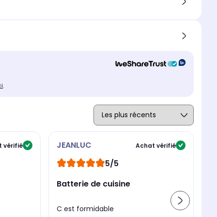
ci
.
JEANLUC
J
 vérifié
Achat vérifié
5/5
b
Batterie de cuisine
tr
C est formidable
so