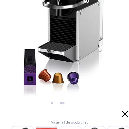
Visuel(s) du produit neuf