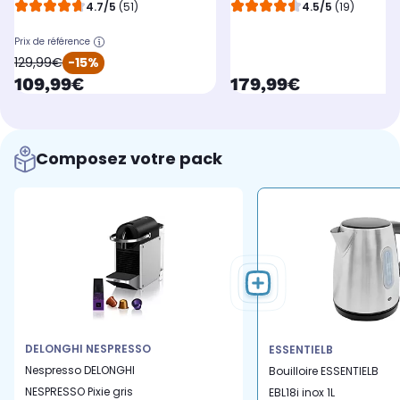
4.7/5
(51)
4.5/5
(19)
Prix de référence
oldPrice
129,99€
-15%
currentPrice
currentPrice
109,99€
179,99€
Composez votre pack
DELONGHI NESPRESSO
ESSENTIELB
Nespresso DELONGHI
Bouilloire ESSENTIELB
NESPRESSO Pixie gris
EBL18i inox 1L