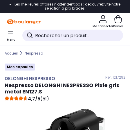
Les meilleures affaires n'attendent pas : découvrez vite notre
Accéder directement à la navigation
sélection à prix bradés.
Accéder directement au contenu
Me connecter
Panier
Accéder directement au pied de page
Menu
Accéder directement au chatbot
Accueil
Nespresso
Mes capsules
Réf. 121
7292
DELONGHI NESPRESSO
Nespresso
DELONGHI NESPRESSO
Pixie gris
metal EN127.S
4,7/5
(
51
)