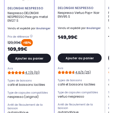
DELONGHI NESPRESSO
DE
DELONGHI NESPRESSO
Nespresso Vertuo Pop+ Noir
Ne
Nespresso DELONGHI
ENV95.S
NE
NESPRESSO Pixie gris metal
EN
EN127.S
Vendu et expédié par
Boulanger
Ven
Vendu et expédié par
Boulanger
149,99€
1
Prix de référence
129,99€
-15%
109,99€
Ajouter au panier
Ajouter au panier
Avis
Avi
Avis
4.6/5 (25)
4.7/5 (51)
Types de boissons
Typ
Types de boissons
café et boissons lactées
caf
café et boissons lactées
Type de capsules compatibles
Typ
Type de capsules compatibles
vertuo nespresso
ve
nespresso (original)
Arrêt de l'écoulement de la
Arr
Arrêt de l'écoulement de la
boisson
boi
boisson
automatique
au
automatique