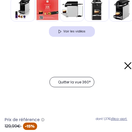
Voir les vidéos
Quitter la vue 360°
Prix de référence
dont 1,37€
d'éco-part.
oldPrice
129,99€
-15%