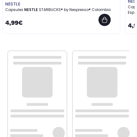
NES
NESTLE
Cap
Capsules
NESTLE
STARBUCKS® by Nespresso® Colombia
Espr
4,99€
4,