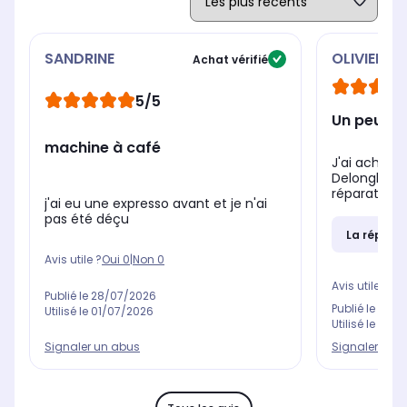
SANDRINE
OLIVIER
Achat vérifié
5/5
Un peu d
machine à café
J'ai acheté
Delonghi ap
réparation d
j'ai eu une expresso avant et je n'ai
pas été déçu
La répons
Avis utile ?
Oui
0
|
Non
0
Avis utile ?
Oui
Publié le
28/07/2026
Publié le
10/0
Utilisé le
01/07/2026
Utilisé le
13/0
Signaler un abus
Signaler un 