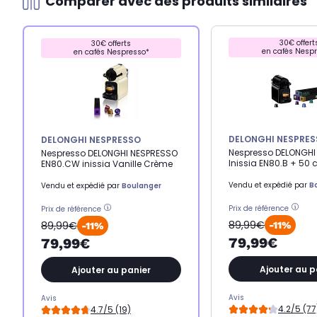
Comparer avec des produits similaires
30€ offert
30€ offerts
en cafés Nesp
en cafés Nespresso*
DELONGHI NESPRE
DELONGHI NESPRESSO
Nespresso DELONGHI
Nespresso DELONGHI NESPRESSO
Inissia EN80.B + 50 
EN80.CW inissia Vanille Crème
Vendu et expédié par
B
Vendu et expédié par
Boulanger
Prix de référence
Prix de référence
89,99€
89,99€
-11%
-11%
79,99€
79,99€
Ajouter au p
Ajouter au panier
Avis
Avis
4.2/5 (77
4.7/5 (19)