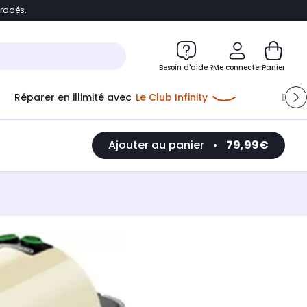
bradés.
e
Accéder directement au chatbot
Besoin d'aide ?
Me connecter
Panier
Réparer en illimité avec
Le Club Infinity
Econ
Ajouter au panier
•
79,99€