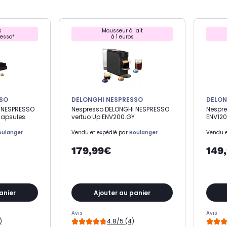
s
Mousseur à lait
resso*
à 1 euros
SSO
DELONGHI NESPRESSO
DELON
 NESPRESSO
Nespresso DELONGHI NESPRESSO
Nespr
capsules
vertuo Up ENV200.GY
ENV12
oulanger
Vendu et expédié par
Boulanger
Vendu e
179,99€
149
anier
Ajouter au panier
Avis
Avis
)
4.8/5 (4)