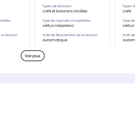
Types de boissons
Types d
café et boissons lactées
café
atibles
Type de capsules compatibles
Type de
vertuo nespresso
vertuo
e la boisson
Arrêt de l'écoulement de la boisson
Arrêt d
automatique
autom
Puissance
Puissa
1.100 W
1.500 
Voir plus
'eau
Capacité du réservoir d'eau
Capacit
1,4 L 11 tasses
1.1 L 8
'écoulement de
Arrêt automatique de l'écoulement de
Arrêt a
la boisson
la bois
Oui
Oui
 :
Technologie centrifusion :
Technolo
Oui
Oui
Durée de préchauffage
Durée d
3 s
40 s
Pression
Pressio
-
-