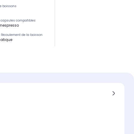
e boissons
 capsules compatibles
 nespresso
e l'écoulement de la boisson
atique
nce
W
é du réservoir d'eau
 tasses
utomatique de l'écoulement de
son
gie centrifusion :
e préchauffage
n