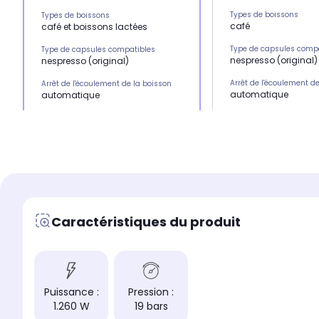
Types de boissons
Types de boissons
café
café et boissons lactées
Type de capsules comp
Type de capsules compatibles
nespresso (original)
nespresso (original)
Arrêt de l'écoulement d
Arrêt de l'écoulement de la boisson
automatique
automatique
Puissance
Puissance
1.260 W
1.260 W
Capacité du réservoir d
Capacité du réservoir d'eau
0,7 L 6 tasses
0,7 L 6 tasses
Arrêt automatique de l
Arrêt automatique de l'écoulement de
la boisson
la boisson
Oui
Oui
Caractéristiques du produit
Technologie centrifusion
Technologie centrifusion :
Non
Non
Durée de préchauffage
Durée de préchauffage
25 s
25 s
Puissance :
Pression :
Pression
Pression
1.260 W
19 bars
19 bars
19 bars