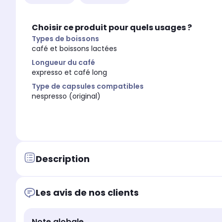
Dimensions l x h x p
Dimensions l x h x p
12 x 23 x 32.1 cm
12 x 23 x 32.1 cm
Choisir ce produit pour quels usages ?
Types de boissons
café et boissons lactées
Longueur du café
expresso et café long
Type de capsules compatibles
nespresso (original)
Description
Les avis de nos clients
Note globale