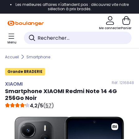
Les meilleures affaires n'attendent pas : découvrez vite notre
Accéder directement à la navigation
sélection à prix bradés.
Accéder directement au contenu
Me connecter
Panier
Accéder directement au pied de page
Menu
Accéder directement au chatbot
Accueil
Smartphone
Grande BRADERIE
Réf. 121
6848
XIAOMI
Smartphone
XIAOMI
Redmi Note 14 4G
256Go Noir
4,2/5
(
57
)