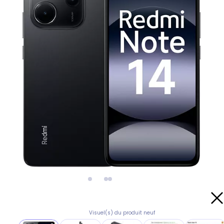
Visuel(s) du produit neuf