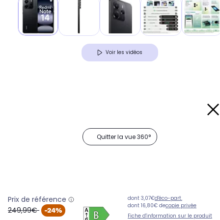
Voir les vidéos
Quitter la vue 360°
Prix de référence
dont 3,07€
d'éco-part.
dont 16,80€ de
copie privée
oldPrice
249,99€
-24%
Fiche d'information sur le produit