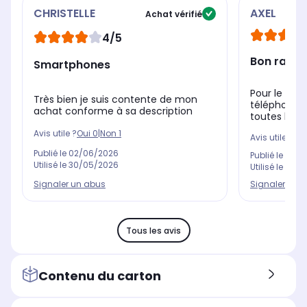
CHRISTELLE
AXEL
Achat vérifié
4/5
Bon rappor
Smartphones
Pour le prix
Très bien je suis contente de mon
téléphone. L
achat conforme à sa description
toutes les a
Avis utile ?
Oui
0
|
Non
1
Avis utile ?
Oui
Publié le
02/06/2026
Publié le
30/0
Utilisé le
30/05/2026
Utilisé le
10/11
Signaler un 
Signaler un abus
Tous les avis
Contenu du carton