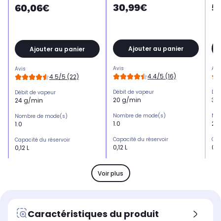
30,99€
5
60,06€
Ajouter au panier
Ajouter au panier
Avis
Avi
Avis
4.4/5 (16)
4.5/5 (22)
Débit de vapeur
Déb
Débit de vapeur
20 g/min
35
24 g/min
Nombre de mode(s)
Nom
Nombre de mode(s)
1.0
2.0
1.0
Capacité du réservoir
Cap
Capacité du réservoir
0,12 L
0,2
0,12 L
Type de semelle
Typ
Type de semelle
acier inoxydable
cé
céramique
Voir plus
Temps de chauffe
Tem
Temps de chauffe
30 s
180
35 s
Puissance
Pui
Puissance
Caractéristiques du produit
1.000 W
1.
1.300 W