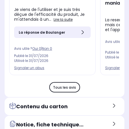
maniable 
Je viens de l'utiliser et je suis très
déçue de l'efficacité du produit, Je
m'attendais à un...
Lire la suite
La reserve d
mais cela r
et l'appareil
La réponse de Boulanger
Avis utile ?
Oui
Avis utile ?
Oui
0
|
Non
0
Publié le
24/0
Publié le
31/07/2026
Utilisé le
04/0
Utilisé le
31/07/2026
Signaler un abus
Signaler un 
Tous les avis
Contenu du carton
Notice, fiche technique...