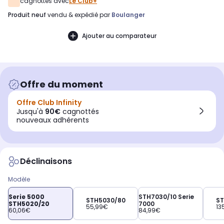
cagnottés avec
Le Club+
produit neuf
vendu & expédié par
Boulanger
Ajouter au comparateur
Offre du moment
Offre Club Infinity
Jusqu'à
90€
cagnottés
nouveaux adhérents
Déclinaisons
Modèle
Serie 5000
STH7030/10 Serie
STH5030/80
ST
STH5020/20
7000
55,99€
13
60,06€
84,99€