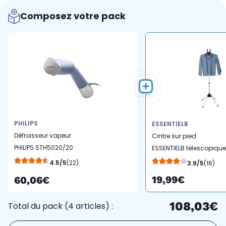
Composez votre pack
PHILIPS
ESSENTIELB
Défroisseur vapeur
Cintre sur pied
PHILIPS STH5020/20
ESSENTIELB télescopique
steamer bleu
pour défroisseur
4.5/5
(22)
3.9/5
(16)
19,99€
60,06€
108,03€
Total du pack (4 articles) :