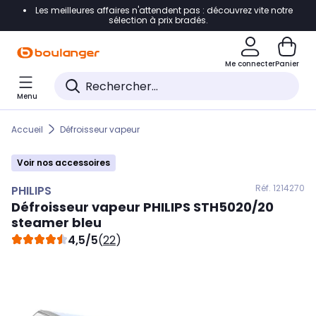
Les meilleures affaires n'attendent pas : découvrez vite notre
Accéder directement à la navigation
sélection à prix bradés.
Accéder directement au contenu
Me connecter
Panier
Accéder directement au pied de page
Menu
Accéder directement au chatbot
Accueil
Défroisseur vapeur
Voir nos accessoires
Réf. 121
4270
PHILIPS
Défroisseur vapeur
PHILIPS
STH5020/20
steamer bleu
4,5/5
(
22
)