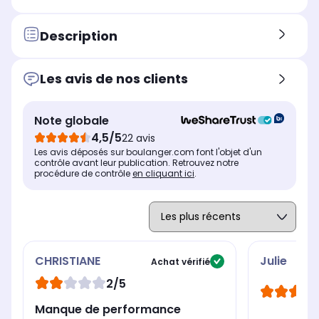
Poids
Poi
Poids
0,93 Kg
1,1
0,92 Kg
Description
Longueur du câble
Lon
Longueur du câble
d'alimentation
d'a
d'alimentation
2,0 m
3,
2,5 m
Les avis de nos clients
Type de produit
Typ
Type de produit
Défroisseur à main
Déf
Défroisseur
Note globale
Choix de débit vapeur
Cho
Choix de débit vapeur
4,5/5
22 avis
Non
Ou
Non
Les avis déposés sur boulanger.com font l'objet d'un
contrôle avant leur publication. Retrouvez notre
procédure de contrôle
en cliquant ici
.
CHRISTIANE
Julie
Achat vérifié
2/5
Manque de performance