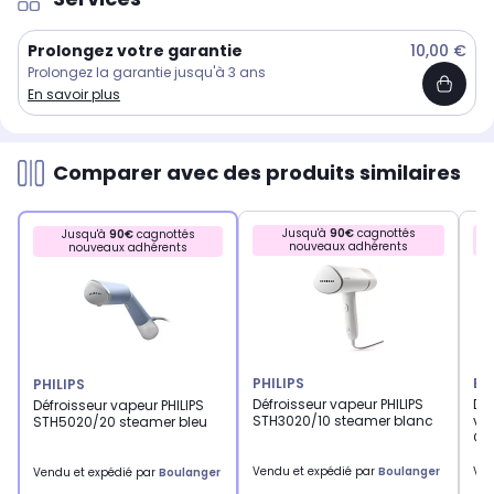
Prolongez votre garantie
10,00 €
Prolongez la garantie jusqu'à 3 ans
En savoir plus
Comparer avec des produits similaires
Jusqu'à
90€
cagnottés
Jusqu'à
90€
cagnottés
nouveaux adhérents
nouveaux adhérents
PHILIPS
BR
PHILIPS
Défroisseur vapeur PHILIPS
Dé
Défroisseur vapeur PHILIPS
STH3020/10 steamer blanc
vap
STH5020/20 steamer bleu
GS
Vendu et expédié par
Boulanger
Ven
Vendu et expédié par
Boulanger