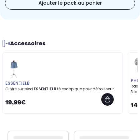
Ajouter le pack au panier
Accessoires
PHIL
ESSENTIELB
Raso
Cintre sur pied
ESSENTIELB
télescopique pour défroisseur
3 lam
19,99€
14