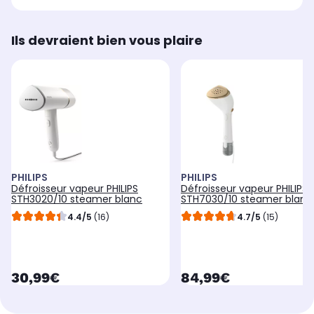
Ils devraient bien vous plaire
PHILIPS
PHILIPS
Défroisseur vapeur PHILIPS
Défroisseur vapeur PHILIPS
STH3020/10 steamer blanc
STH7030/10 steamer blanc
4.4/5
(16)
4.7/5
(15)
currentPrice
currentPrice
30,99€
84,99€