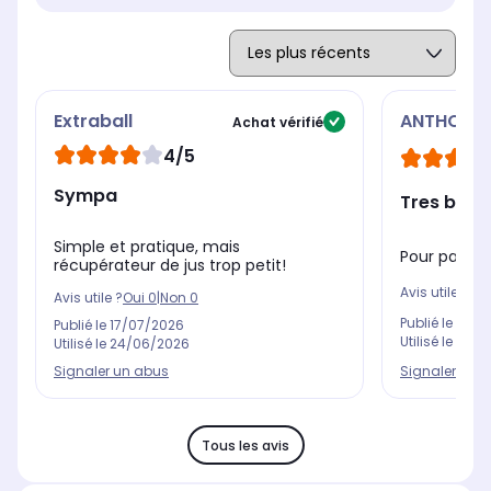
Extraball
ANTHONY
Achat vérifié
4/5
Sympa
Tres bonn
Simple et pratique, mais
Pour partag
récupérateur de jus trop petit!
Avis utile ?
Oui
Avis utile ?
Oui
0
|
Non
0
Publié le
02/0
Publié le
17/07/2026
Utilisé le
11/0
Utilisé le
24/06/2026
Signaler un 
Signaler un abus
Tous les avis