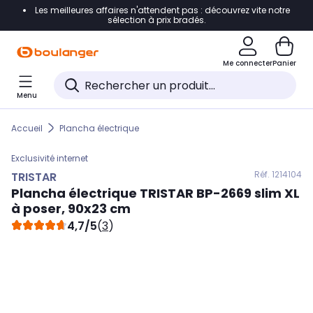
Les meilleures affaires n'attendent pas : découvrez vite notre
Accéder directement à la navigation
sélection à prix bradés.
Accéder directement au contenu
Me connecter
Panier
Accéder directement au pied de page
Menu
Accéder directement au chatbot
Accueil
Plancha électrique
Exclusivité internet
Réf. 121
4104
TRISTAR
Plancha électrique
TRISTAR
BP-2669 slim XL
à poser, 90x23 cm
4,7/5
(
3
)