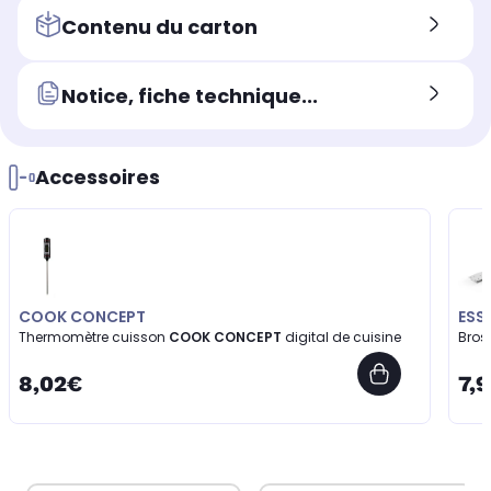
Contenu du carton
Notice, fiche technique...
Accessoires
COOK CONCEPT
ESS
Thermomètre cuisson
COOK CONCEPT
digital de cuisine
Bros
8,02€
7,