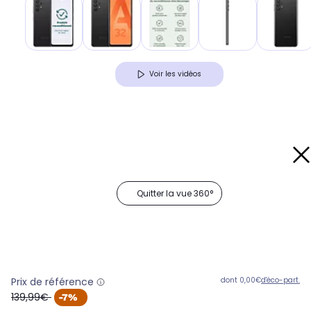
Voir les vidéos
Quitter la vue 360°
Prix de référence
dont 0,00€
d'éco-part.
oldPrice
139,99€
-7%