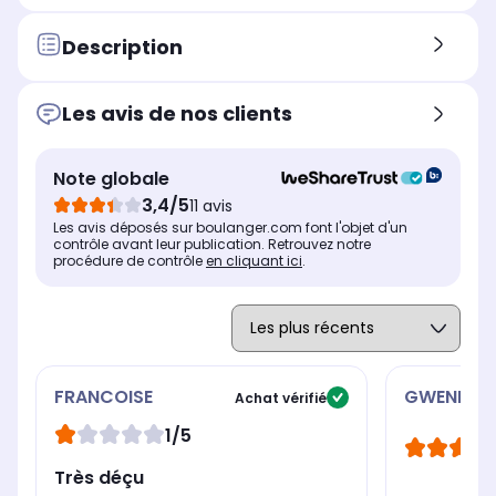
mégapixels
mé
Taille de l'écran (diagonale, en
Tai
Description
Taille de l'écran (diagonale, en
pouces)
pou
pouces)
6,1" soit 15,5 cm
6,7
6,5" soit 16,5 cm
Les avis de nos clients
Résolution de l'écran
Rés
Résolution de l'écran
2532 x 1170 pixels
240
1600 x 720 pixels
Type d'écran
Typ
Type d'écran
Note globale
Plat
Pla
Plat
3,4/5
11 avis
Technologie de l'écran
Tec
Technologie de l'écran
Les avis déposés sur boulanger.com font l'objet d'un
Super Retina XDR
Dy
TFT (LCD)
contrôle avant leur publication. Retrouvez notre
procédure de contrôle
en cliquant ici
.
FRANCOISE
GWENDOL
Achat vérifié
1/5
Très déçu