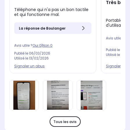
Très bien
Téléphone qui n'a pas un bon tactile
et qui fonctionne mal.
Portable trè
d'utilisation
La réponse de Boulanger
Avis utile ?
Oui
Avis utile ?
Oui
0
|
Non
0
Publié le
06/0
Publié le
06/03/2026
Utilisé le
16/0
Utilisé le
13/02/2026
Signaler un abus
Signaler un 
Tous les avis