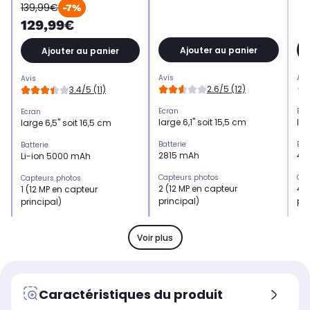
139,99€
-7%
129,99€
Ajouter au panier
Ajouter au panier
Avis
Avi
Avis
2.6/5 (12)
3.4/5 (11)
Ecran
Ecr
Ecran
large 6,1" soit 15,5 cm
lar
large 6,5" soit 16,5 cm
Batterie
Bat
Batterie
2815 mAh
48
Li-ion 5000 mAh
Capteurs photos
Cap
Capteurs photos
2 (12 MP en capteur
4 (
1 (12 MP en capteur
principal)
pri
principal)
Mémoire RAM
Mé
Mémoire RAM
4 Go
8 
4 Go
Voir plus
Processeur
Pro
Processeur
Puce A14
Ex
Octo Core 2.0GHz
Résolution
Rés
Résolution
Caractéristiques du produit
12 mégapixels+ 12
64
12 mégapixels