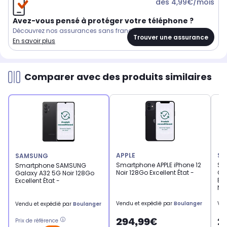
dès 4,99€/mois
Avez-vous pensé à protéger votre téléphone ?
Découvrez nos assurances sans franchise
Trouver une assurance
En savoir plus
Comparer avec des produits similaires
APPLE
SA
SAMSUNG
Smartphone APPLE iPhone 12
Sm
Smartphone SAMSUNG
Noir 128Go Excellent État -
Ga
Galaxy A32 5G Noir 128Go
Exc
Excellent État -
Ne
Vendu et expédié par
Boulanger
Ven
Vendu et expédié par
Boulanger
294,99€
2
Prix de référence