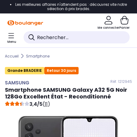
Les meilleures affaires n'attendent pas : découvrez vite notre
Accéder directement à la navigation
sélection à prix bradés.
Accéder directement au contenu
Me connecter
Panier
Accéder directement au pied de page
Menu
Accéder directement au chatbot
Accueil
Smartphone
Grande BRADERIE
Retour 30 jours
Réf. 121
2945
SAMSUNG
Smartphone
SAMSUNG
Galaxy A32 5G Noir
128Go Excellent État - Reconditionné
3,4/5
(
11
)