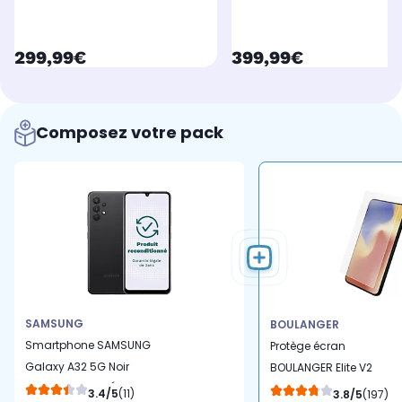
currentPrice
currentPrice
299,99€
399,99€
Composez votre pack
SAMSUNG
BOULANGER
Smartphone SAMSUNG
Protège écran
Galaxy A32 5G Noir
BOULANGER Elite V2
128Go Excellent État -
smartphone
3.4/5
(11)
3.8/5
(197)