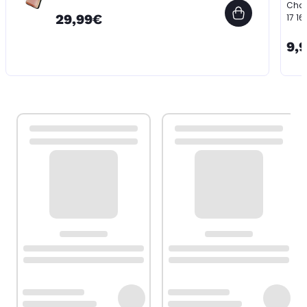
Cha
29,99€
17 1
9,