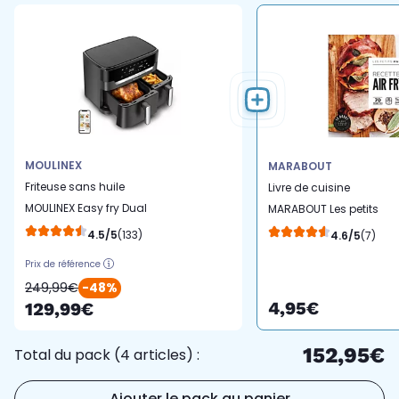
MOULINEX
MARABOUT
Friteuse sans huile
Livre de cuisine
MOULINEX Easy fry Dual
MARABOUT Les petits
XXL 11L EZ942HF0
Marabout - Robot Air
4.5/5
(133)
4.6/5
(7)
Fryer
Prix de référence
249,99€
-48%
4,95€
129,99€
152,95€
Total du pack (4 articles) :
Ajouter le pack au panier