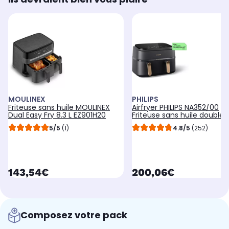
MOULINEX
PHILIPS
Friteuse sans huile MOULINEX
Airfryer PHILIPS NA352/00
Dual Easy Fry 8.3 L EZ901H20
Friteuse sans huile double
panier Noir/Doré, Série 300
5/5
(1)
4.8/5
(252)
(3+6L)
currentPrice
currentPrice
143,54€
200,06€
Composez votre pack