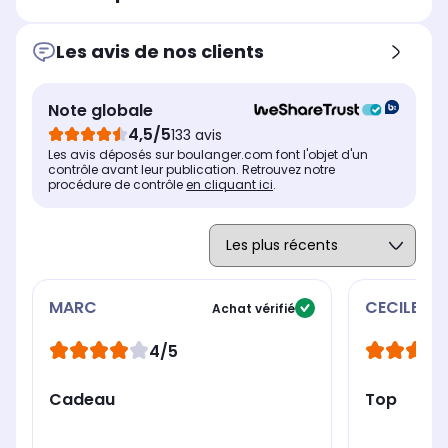
-
oui
-
sur
Les avis de nos clients
Nombre de programmes :
Nom
Nombre de programmes :
6 programmes prédéfinis
7 
7 programmes prédéfinis
Cuve amovible
Cuv
Cuve amovible
Note globale
Oui
Ou
Oui
4,5/5
133 avis
Minuterie
Min
Minuterie
Les avis déposés sur boulanger.com font l'objet d'un
Oui
Ou
Oui
contrôle avant leur publication. Retrouvez notre
procédure de contrôle
en cliquant ici
.
MARC
CECILE
Achat vérifié
4/5
Cadeau
Top