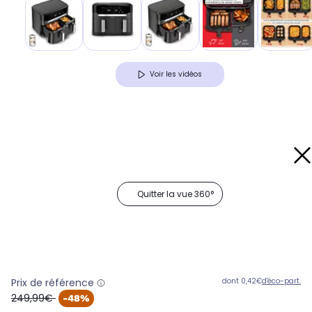
Voir les vidéos
Quitter la vue 360°
Prix de référence
dont 0,42€
d'éco-part.
oldPrice
249,99€
-48%