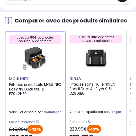
Comparer avec des produits similaires
Jusqu'à
90€
cagnottés
Jusqu'à
90€
cagnottés
nouveaux adhérents
nouveaux adhérents
NINJA
NI
MOULINEX
Friteuse sans huile NINJA
Fri
Friteuse sans huile MOULINEX
Foodi Dual Air Fryer 9.5L
CRI
Easy fry Dual XXL 11L
DZ901EUI
en 
EZ942HF0
AS
Vendu et expédié par
Boulanger
Ven
Vendu et expédié par
Boulanger
2
Ancien prix
Prix de référence
229,99€
249,99€
-13%
-48%