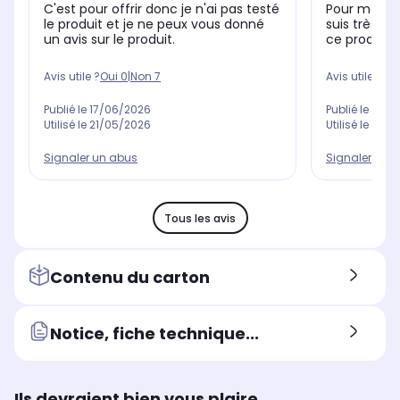
C'est pour offrir donc je n'ai pas testé
Pour mon 1er
le produit et je ne peux vous donné
suis très s
un avis sur le produit.
ce produit 
Avis utile ?
Oui
0
|
Non
7
Avis utile ?
Oui
Publié le
17/06/2026
Publié le
03/0
Utilisé le
21/05/2026
Utilisé le
13/0
Signaler un abus
Signaler un 
Tous les avis
Contenu du carton
Notice, fiche technique...
Ils devraient bien vous plaire