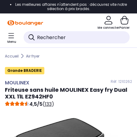
Les meilleures affaires n'attendent pas : découvrez vite notre
Accéder directement à la navigation
sélection à prix bradés.
Accéder directement au contenu
Me connecter
Panier
Accéder directement au pied de page
Menu
Accéder directement au chatbot
Accueil
Air fryer
Grande BRADERIE
Réf. 121
0262
MOULINEX
Friteuse sans huile
MOULINEX
Easy fry Dual
XXL 11L EZ942HF0
4,5/5
(
133
)