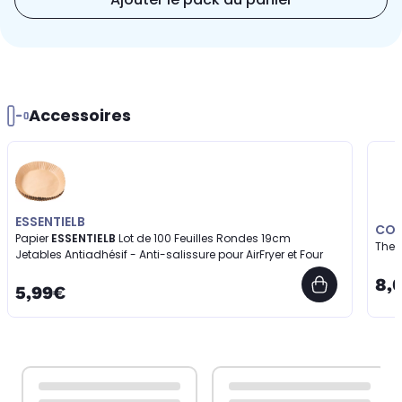
Accessoires
ESSENTIELB
COO
Papier
ESSENTIELB
Lot de 100 Feuilles Rondes 19cm
Ther
Jetables Antiadhésif - Anti-salissure pour AirFryer et Four
8,
5,99€