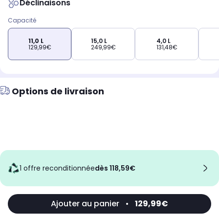
Déclinaisons
Capacité
11,0 L
15,0 L
4,0 L
129,99€
249,99€
131,48€
Options de livraison
1 offre reconditionnée
dès 118,59€
Ajouter au panier
•
129,99€