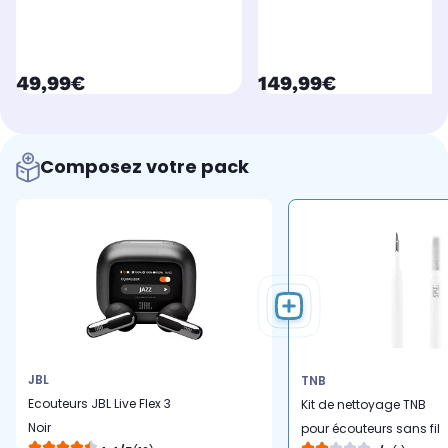
currentPrice
currentPrice
49,99€
149,99€
Composez votre pack
JBL
TNB
Ecouteurs JBL Live Flex 3
Kit de nettoyage TNB
Noir
pour écouteurs sans fil