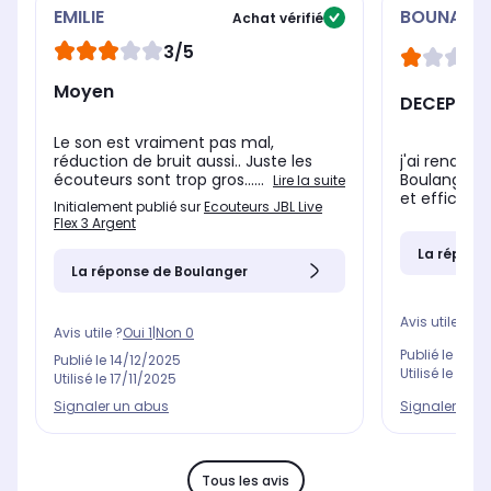
EMILIE
BOUNA
Achat vérifié
3/5
Moyen
DECEPTIO
Le son est vraiment pas mal,
j'ai rendu 
réduction de bruit aussi.. Juste les
Boulanger q
écouteurs sont trop gros......
Lire la suite
et efficace. 
Initialement publié sur
Ecouteurs JBL Live
Flex 3 Argent
La répons
La réponse de Boulanger
Avis utile ?
Oui
Avis utile ?
Oui
1
|
Non
0
Publié le
17/0
Publié le
14/12/2025
Utilisé le
09/0
Utilisé le
17/11/2025
Signaler un 
Signaler un abus
Tous les avis