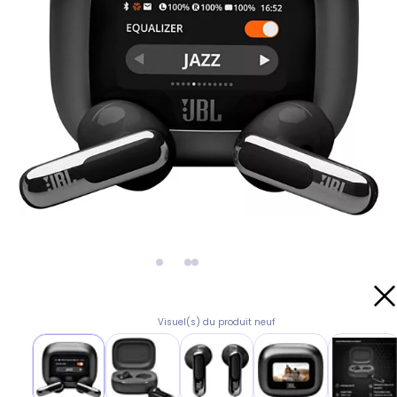
Visuel(s) du produit neuf