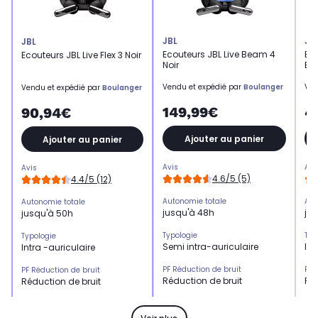
JBL
JB
JBL
Ecouteurs JBL Live Beam 4
Ec
Ecouteurs JBL Live Flex 3 Noir
Noir
Bl
Vendu et expédié par
Boulanger
Ven
Vendu et expédié par
Boulanger
149,99€
4
90,94€
Ajouter au panier
Ajouter au panier
Avis
Avi
Avis
4.6/5 (5)
4.4/5 (12)
Autonomie totale
Aut
Autonomie totale
jusqu'à 48h
ju
jusqu'à 50h
Typologie
Typ
Typologie
Semi intra-auriculaire
Int
Intra -auriculaire
PF Réduction de bruit
PF 
PF Réduction de bruit
Réduction de bruit
Réd
Réduction de bruit
Kit mains libres
Kit
Kit mains libres
Oui
Ou
Oui