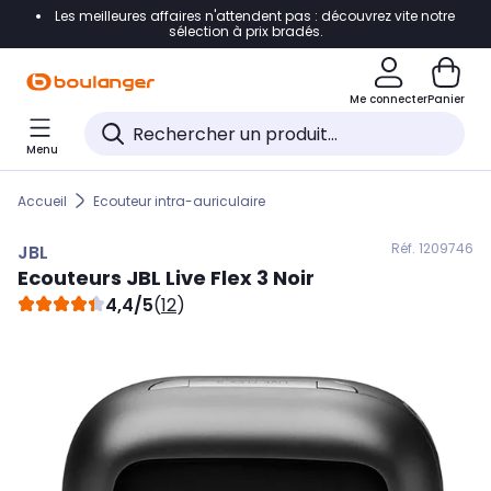
Les meilleures affaires n'attendent pas : découvrez vite notre
Accéder directement à la navigation
sélection à prix bradés.
Accéder directement au contenu
Me connecter
Panier
Accéder directement au pied de page
Menu
Accéder directement au chatbot
Accueil
Ecouteur intra-auriculaire
Réf. 120
9746
JBL
Ecouteurs
JBL
Live Flex 3 Noir
4,4/5
(
12
)