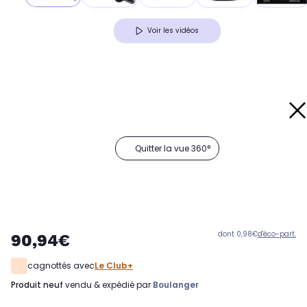
Voir les vidéos
Quitter la vue 360°
dont 0,98€
d'éco-part.
90,94€
cagnottés avec
Le Club+
produit neuf
vendu & expédié par
Boulanger