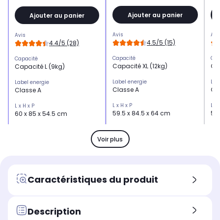
Ajouter au panier
Ajouter au panier
Avis
Avi
Avis
4.5/5 (15)
4.4/5 (28)
Capacité
Cap
Capacité
Capacité XL (12kg)
Ca
Capacité L (9kg)
Label energie
Lab
Label energie
Classe A
Cl
Classe A
L x H x P
L x 
L x H x P
59.5 x 84.5 x 64 cm
59.
60 x 85 x 54.5 cm
Essorage
Ess
Essorage
Essorage élevé (1400 trs)
Ess
Essorage élevé (1400 trs)
Voir plus
Niveau sonore maximum
Niv
Niveau sonore maximum
Silencieux 72dB
Ni
Niveau sonore de 76dB
Dosage automatique de lessive
Dos
Dosage automatique de lessive
Caractéristiques du produit
Non
No
Non
Vapeur
Vap
Vapeur
Oui
Ou
Oui
Description