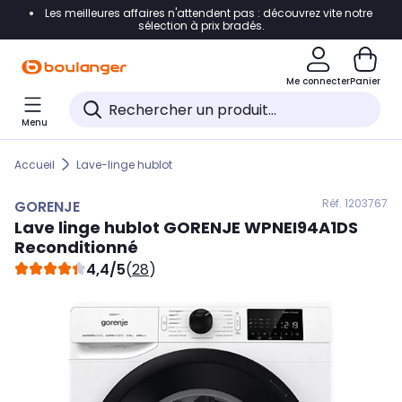
Les meilleures affaires n'attendent pas : découvrez vite notre
Accéder directement à la navigation
sélection à prix bradés.
Accéder directement au contenu
Me connecter
Panier
Accéder directement au pied de page
Menu
Accéder directement au chatbot
Accueil
Lave-linge hublot
Réf. 120
3767
GORENJE
Lave linge hublot
GORENJE
WPNEI94A1DS
Reconditionné
4,4/5
(
28
)