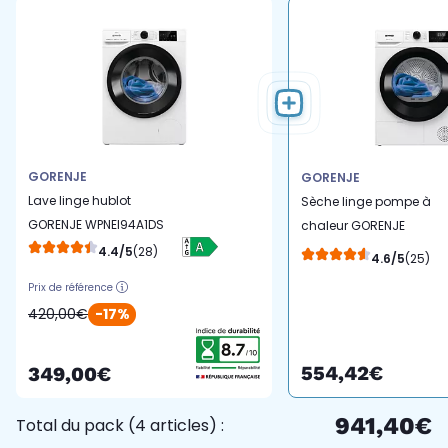
GORENJE
GORENJE
Lave linge hublot
Sèche linge pompe à
GORENJE WPNEI94A1DS
chaleur GORENJE
DHNE82
4.4/5
(28)
4.6/5
(25)
Prix de référence
420,00€
-17%
554,42€
349,00€
941,40€
Total du pack (4 articles) :