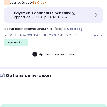
cagnottés avec
Le Club+
Payez en 4x par carte bancaire
Apport de 95,98€ puis 3x 87,25€
produit reconditionné
vendu & expédié par
Underdog
Ref: BC192 - LIVRAISON DEVANT CHEZ VOUS EN 48H OUVREES ! - Reconditionné en
France - Garantie 24 mois - Défaut(s) esthétique(s) discret(s). Du beau sans
le prix du neuf. - Nous ne pouvons malheureusement pas honorer les
Très Bon état
commandes vers la Corse. Pas de reprise d'un ancien produit.
Ajouter au comparateur
Options de livraison