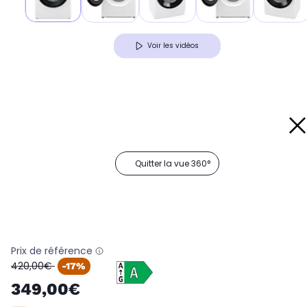
Voir les vidéos
Quitter la vue 360°
Prix de référence
oldPrice
420,00€
-17%
349,00€