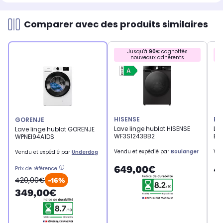
Comparer avec des produits similaires
Jusqu'à
90€
cagnottés
nouveaux adhérents
HISENSE
EL
GORENJE
Lave linge hublot HISENSE
Lav
Lave linge hublot GORENJE
WF3S1243BB2
EL
WPNEI94A1DS
Vendu et expédié par
Boulanger
Ven
Vendu et expédié par
Underdog
649,00€
4
Prix de référence
420,00€
-16%
349,00€