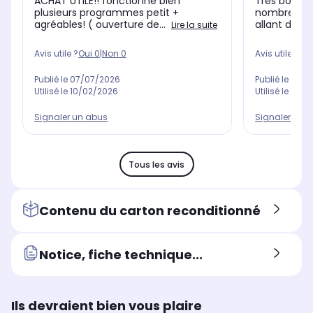
ACHAT UTILE!! fonctionne bien
Très bon ra
plusieurs programmes petit +
nombreux 
agréables! ( ouverture de...
allant de la 
Lire la suite
Avis utile ?
Oui
0
|
Non
0
Avis utile ?
Oui
Publié le
07/07/2026
Publié le
13/0
Utilisé le
10/02/2026
Utilisé le
21/0
Signaler un abus
Signaler un 
Tous les avis
Contenu du carton reconditionné
Notice, fiche technique...
Ils devraient bien vous plaire