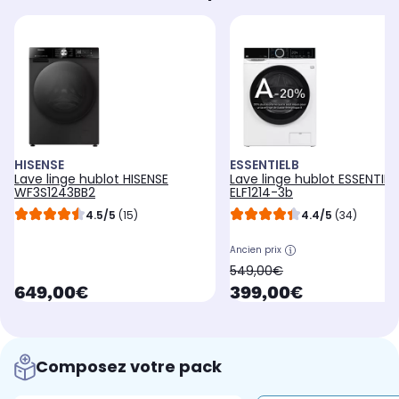
HISENSE
ESSENTIELB
Lave linge hublot HISENSE
Lave linge hublot ESSENTIEL
WF3S1243BB2
ELF1214-3b
4.5/5
(15)
4.4/5
(34)
Ancien prix
oldPrice
549,00€
currentPrice
currentPrice
649,00€
399,00€
Composez votre pack