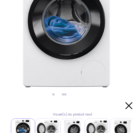
Visuel(s) du produit neuf