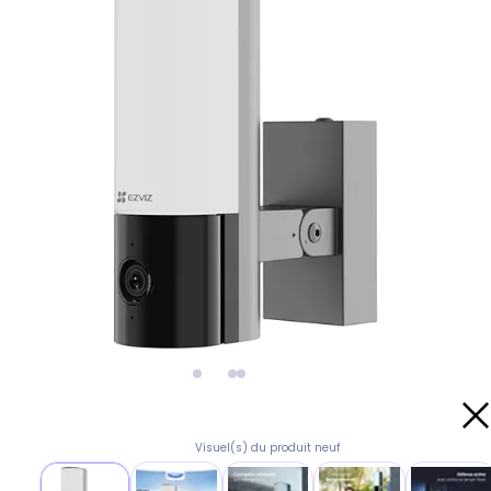
Visuel(s) du produit neuf