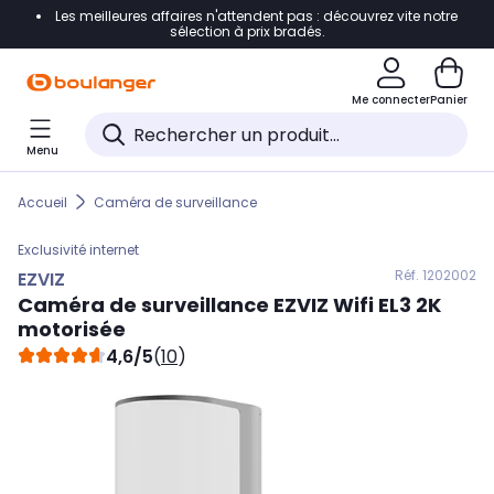
Les meilleures affaires n'attendent pas : découvrez vite notre
Accéder directement à la navigation
sélection à prix bradés.
Accéder directement au contenu
Me connecter
Panier
Accéder directement au pied de page
Menu
Accéder directement au chatbot
Accueil
Caméra de surveillance
Exclusivité internet
Réf. 120
2002
EZVIZ
Caméra de surveillance
EZVIZ
Wifi EL3 2K
motorisée
4,6/5
(
10
)