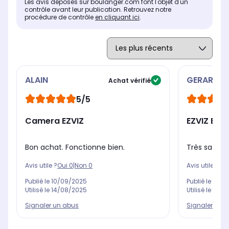
Les avis déposés sur boulanger.com font l'objet d'un
contrôle avant leur publication. Retrouvez notre
procédure de contrôle
en cliquant ici
.
ALAIN
GERARD
Achat vérifié
5/5
Camera EZVIZ
EZVIZ EL3
Bon achat. Fonctionne bien.
Très satisfa
Avis utile ?
Oui
0
|
Non
0
Avis utile ?
Oui
Publié le
10/09/2025
Publié le
02/0
Utilisé le
14/08/2025
Utilisé le
12/0
Signaler un abus
Signaler un 