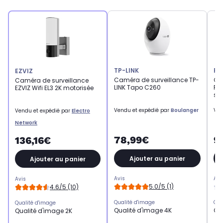
TP-LINK
RE
EZVIZ
Caméra de surveillance TP-
Ca
Caméra de surveillance
LINK Tapo C260
RE
EZVIZ Wifi EL3 2K motorisée
sol
Vendu et expédié par
Boulanger
Ven
Vendu et expédié par
Electro
Network
78,99€
9
136,16€
Ajouter au panier
Ajouter au panier
Avis
Avi
Avis
5.0/5 (1)
4.6/5 (10)
Qualité d'image
Qua
Qualité d'image
Qualité d'image 4K
Qu
Qualité d'image 2K