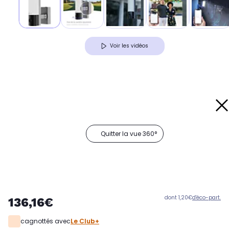
Voir les vidéos
Quitter la vue 360°
dont 1,20€
d'éco-part.
136,16€
cagnottés avec
Le Club+