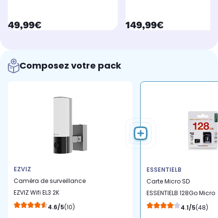
currentPrice
currentPrice
49,99€
149,99€
Composez votre pack
EZVIZ
ESSENTIELB
Caméra de surveillance
Carte Micro SD
EZVIZ Wifi EL3 2K
ESSENTIELB 128Go Micro
motorisée
SDXC
4.6/5
(10)
4.1/5
(48)