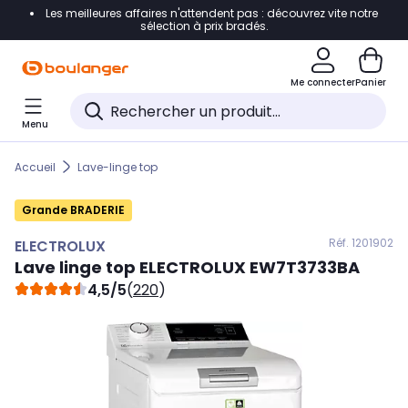
Les meilleures affaires n'attendent pas : découvrez vite notre
Accéder directement à la navigation
sélection à prix bradés.
Accéder directement au contenu
Me connecter
Panier
Accéder directement au pied de page
Menu
Accéder directement au chatbot
Accueil
Lave-linge top
Grande BRADERIE
Réf. 120
1902
ELECTROLUX
Lave linge top
ELECTROLUX
EW7T3733BA
4,5/5
(
220
)