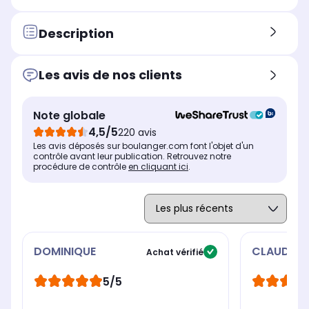
Vapeur
Vap
Vapeur
Oui
No
Oui
Description
Connecté
Con
Connecté
Oui
No
Non
Les avis de nos clients
Option départ différé ou fin
Opt
Option départ différé ou fin
différée
diff
différée
Départ différé 24 heures
Dép
Départ différé 20 heures
Note globale
Dosage automatique de lessive
Dos
Dosage automatique de lessive
4,5/5
220 avis
Non
No
Non
Les avis déposés sur boulanger.com font l'objet d'un
contrôle avant leur publication. Retrouvez notre
procédure de contrôle
en cliquant ici
.
DOMINIQUE
CLAUDE
Achat vérifié
5/5