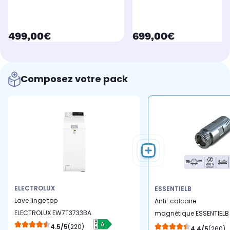
currentPrice
currentPrice
499,00€
699,00€
Composez votre pack
ELECTROLUX
ESSENTIELB
Lave linge top
Anti-calcaire
ELECTROLUX EW7T3733BA
magnétique ESSENTIELB
Pour lave-linge et lave
4.5/5
(220)
4.4/5
(260)