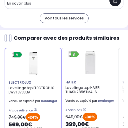
En savoir plus
Voir tous les services
Comparer avec des produits similaires
HAIER
WH
ELECTROLUX
Lave linge top HAIER
Lav
Lave linge top ELECTROLUX
THASN2856TM4-S
TD
EW7T3733BA
Vendu et expédié par
Boulanger
Ven
Vendu et expédié par
Boulanger
Ancien prix
Pri
Prix de référence
649,00€
47
749,00€
-38%
-24%
399,00€
3
569,00€