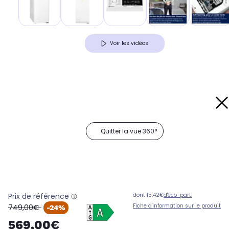
Voir les vidéos
Quitter la vue 360°
Prix de référence
dont 15,42€
d'éco-part.
oldPrice
Fiche d'information sur le produit
749,00€
-24%
569,00€