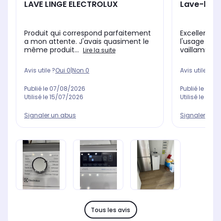
LAVE LINGE ELECTROLUX
Lave-ling
Produit qui correspond parfaitement
Excellent, et
a mon attente. J'avais quasiment le
l'usage que
même produit...
vaillamment
Lire la suite
Avis utile ?
Oui
0
|
Non
0
Avis utile ?
Oui
Publié le
07/08/2026
Publié le
05/0
Utilisé le
15/07/2026
Utilisé le
15/0
Signaler un abus
Signaler un 
Tous les avis