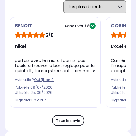
BENOIT
CORINNE
Achat vérifié
5/5
nikel
Excellent 
parfais avec le micro fournis, pas
Caméra trè
facile a trouver le bon reglage pour la
l’image uni
guinball , l'enregistrement...
exceptionne
Lire la suite
Avis utile ?
Oui
1
|
Non
0
Avis utile ?
Oui
Publié le
09/07/2026
Publié le
12/0
Utilisé le
25/06/2026
Utilisé le
20/1
Signaler un abus
Signaler un 
Tous les avis