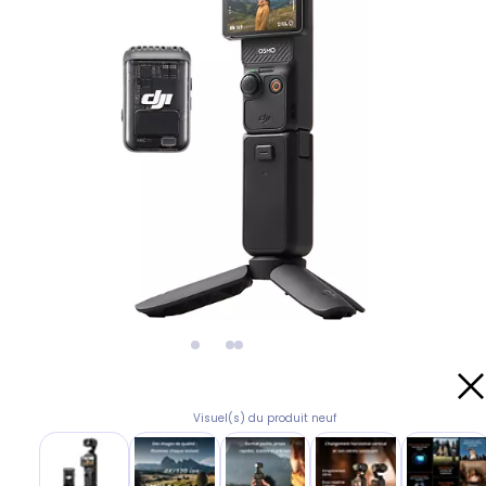
Visuel(s) du produit neuf