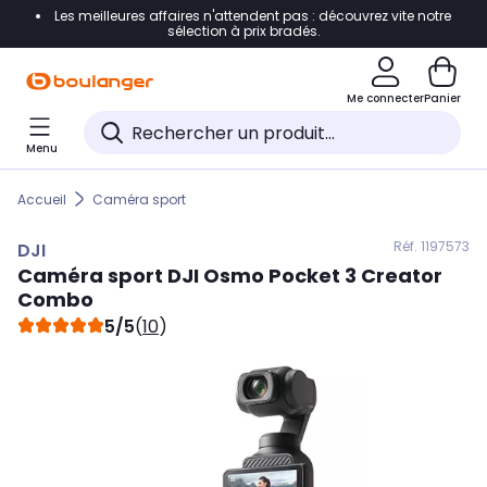
Les meilleures affaires n'attendent pas : découvrez vite notre
Accéder directement à la navigation
sélection à prix bradés.
Accéder directement au contenu
Me connecter
Panier
Accéder directement au pied de page
Menu
Accéder directement au chatbot
Accueil
Caméra sport
Réf. 119
7573
DJI
Caméra sport
DJI
Osmo Pocket 3 Creator
Combo
5/5
(
10
)