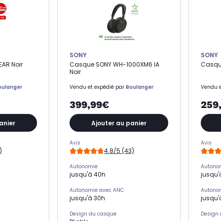
SONY
SONY
AR Noir
Casque SONY WH-1000XM6 IA
Casqu
Noir
oulanger
Vendu et expédié par
Boulanger
Vendu e
399,99€
259
anier
Ajouter au panier
Avis
Avis
)
4.8/5 (43)
Autonomie
Autono
jusqu'à 40h
jusqu'
Autonomie avec ANC
Autono
jusqu'à 30h
jusqu'
Design du casque
Design