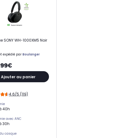
e SONY WH-1000XM5 Noir
t expédié par
Boulanger
,99€
Ajouter au panier
4.6/5 (119)
mie
à 40h
mie avec ANC
à 30h
 du casque