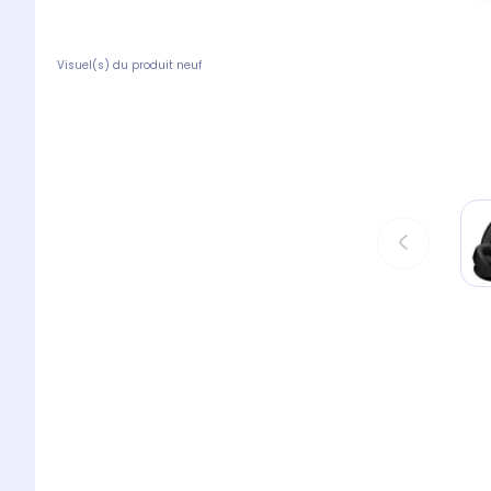
Visuel(s) du produit neuf