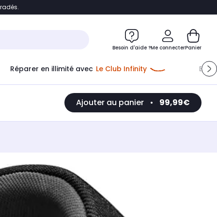
bradés.
e
Accéder directement au chatbot
Besoin d'aide ?
Me connecter
Panier
Réparer en illimité avec
Le Club Infinity
Econ
Ajouter au panier
•
99,99€