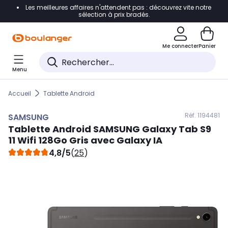
Les meilleures affaires n'attendent pas : découvrez vite notre
Accéder directement à la navigation
sélection à prix bradés.
Accéder directement au contenu
Me connecter
Panier
Accéder directement au pied de page
Menu
Accéder directement au chatbot
Accueil
Tablette Android
Réf. 119
4481
SAMSUNG
Tablette Android
SAMSUNG
Galaxy Tab S9
11 Wifi 128Go Gris avec Galaxy IA
4,8/5
(
25
)