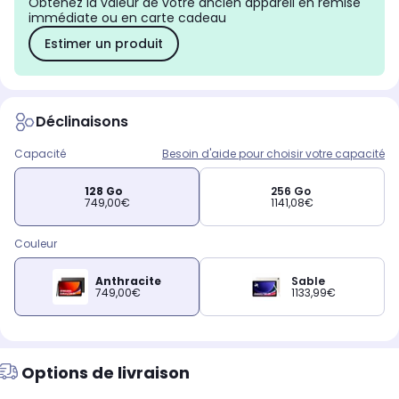
Obtenez la valeur de votre ancien appareil en remise
immédiate ou en carte cadeau
Estimer un produit
Déclinaisons
Capacité
Besoin d'aide pour choisir votre capacité
128 Go
256 Go
749,00€
1141,08€
Couleur
Anthracite
Sable
749,00€
1133,99€
Options de livraison