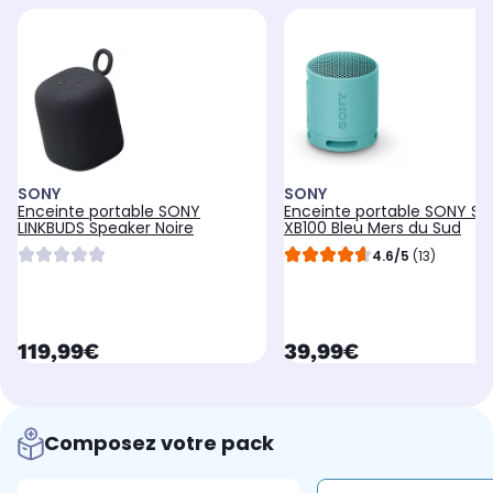
SONY
SONY
Enceinte portable SONY
Enceinte portable SONY SR
LINKBUDS Speaker Noire
XB100 Bleu Mers du Sud
4.6/5
(13)
currentPrice
currentPrice
119,99€
39,99€
Composez votre pack