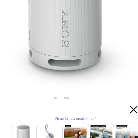
Visuel(s) du produit neuf