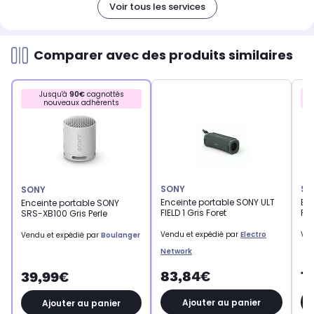
Voir tous les services
Comparer avec des produits similaires
Jusqu'à
90€
cagnottés
nouveaux adhérents
SONY
SO
SONY
Enceinte portable SONY ULT
Enc
Enceinte portable SONY
FIELD 1 Gris Foret
FIE
SRS-XB100 Gris Perle
Vendu et expédié par
Electro
Ven
Vendu et expédié par
Boulanger
Network
83,84€
7
39,99€
Ajouter au panier
Ajouter au panier