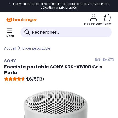
Les meilleures affaires n'attendent pas : découvrez vite notre
Accéder directement à la navigation
sélection à prix bradés.
Accéder directement au contenu
Me connecter
Panier
Accéder directement au pied de page
Menu
Accéder directement au chatbot
Accueil
Enceinte portable
Réf. 119
4073
SONY
Enceinte portable
SONY
SRS-XB100 Gris
Perle
4,6/5
(
13
)