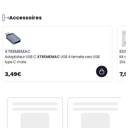
Accessoires
XTREMEMAC
ESS
Adaptateur USB C
XTREMEMAC
USB A femelle vers USB
Kit 
type C male
20x
3,49€
7,