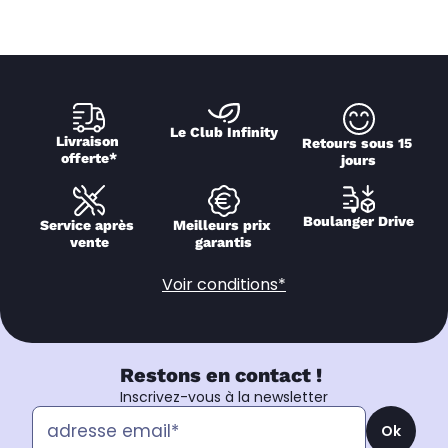
Le Club Infinity
Livraison 
Retours sous 15 
offerte*
jours
Boulanger Drive
Service après 
Meilleurs prix 
vente
garantis
Voir conditions*
Restons en contact !
Inscrivez-vous à la newsletter
Ok