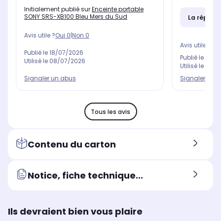
Initialement publié sur
Enceinte portable
SONY SRS-XB100 Bleu Mers du Sud
La répons
Avis utile ?
Oui
0
|
Non
0
Avis utile ?
Oui
Publié le
18/07/2026
Publié le
27/0
Utilisé le
08/07/2026
Utilisé le
02/0
Signaler un abus
Signaler un 
Tous les avis
Contenu du carton
Notice, fiche technique...
Ils devraient bien vous plaire