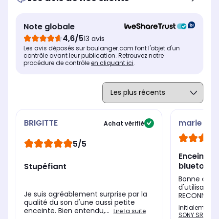
contre l'immersion
con
contre l'immersion
provisoire dans l'eau
pro
provisoire dans l'eau
jusqu'à 1m
ju
jusqu'à 1m
Note globale
4,6/5
13 avis
Poignée de transport
Poi
Poignée de transport
Oui
Ou
Oui
Les avis déposés sur boulanger.com font l'objet d'un
contrôle avant leur publication. Retrouvez notre
procédure de contrôle
en cliquant ici
Bluetooth
.
Blu
Bluetooth
Oui
Ou
Oui
BRIGITTE
marie
Achat vérifié
5/5
Enceinte
bluetooth
Stupéfiant
Bonne quali
d'utilisati
Je suis agréablement surprise par la
RECONNAIT P
qualité du son d'une aussi petite
Initialement 
enceinte. Bien entendu,...
Lire la suite
SONY SRS-XB1