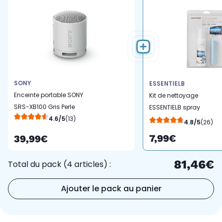
SONY
ESSENTIELB
Enceinte portable SONY
Kit de nettoyage
SRS-XB100 Gris Perle
ESSENTIELB spray
4.6/5
(13)
125ml+micro fibre
4.8/5
(26)
20x20cm
7,99€
39,99€
81,46€
Total du pack (4 articles) :
Ajouter le pack au panier