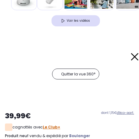
Voir les vidéos
Quitter la vue 360°
dont 1,15€
d'éco-part.
39,99€
cagnottés avec
Le Club+
produit neuf
vendu & expédié par
Boulanger