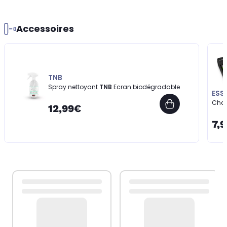
Accessoires
TNB
Spray nettoyant
TNB
Ecran biodégradable
ESS
Char
12,99€
7,