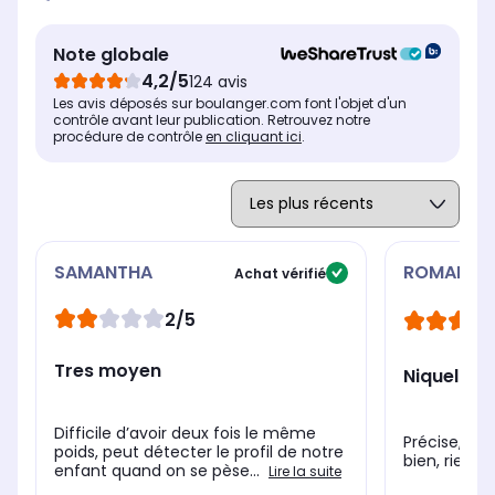
famille pouvant se créer
chacun un objectif de poids
et suivre leurs évolutions
Note globale
4,2/5
% masse graisseuse
% m
% masse graisseuse
124 avis
Oui
Ou
Oui
Les avis déposés sur boulanger.com font l'objet d'un
contrôle avant leur publication. Retrouvez notre
% masse hydrique
% m
% masse hydrique
procédure de contrôle
en cliquant ici
.
Oui
Ou
Oui
SAMANTHA
ROMAIN
Achat vérifié
2/5
Tres moyen
Niquel
Difficile d’avoir deux fois le même
Précise, re
poids, peut détecter le profil de notre
bien, rien à 
enfant quand on se pèse...
Lire la suite