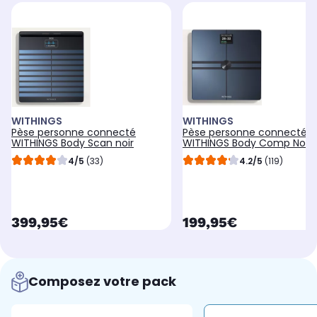
WITHINGS
WITHINGS
Pèse personne connecté
Pèse personne connecté
WITHINGS Body Scan noir
WITHINGS Body Comp Noir
4/5
(33)
4.2/5
(119)
currentPrice
currentPrice
399,95€
199,95€
Composez votre pack