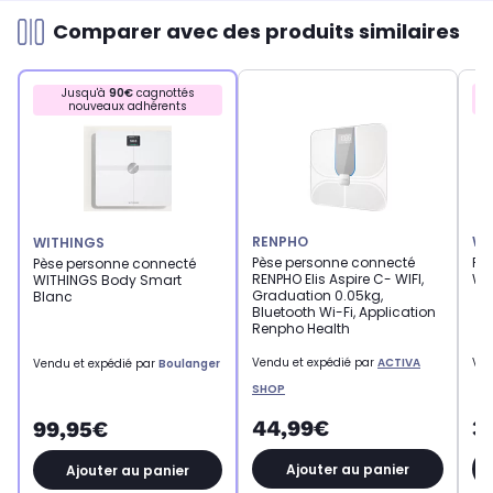
Comparer avec des produits similaires
Jusqu'à
90€
cagnottés
nouveaux adhérents
RENPHO
WI
WITHINGS
Pèse personne connecté
Pè
Pèse personne connecté
RENPHO Elis Aspire C- WIFI,
WI
WITHINGS Body Smart
Graduation 0.05kg,
Blanc
Bluetooth Wi-Fi, Application
Renpho Health
Vendu et expédié par
ACTIVA
Ven
Vendu et expédié par
Boulanger
SHOP
44,99€
3
99,95€
Ajouter au panier
Ajouter au panier