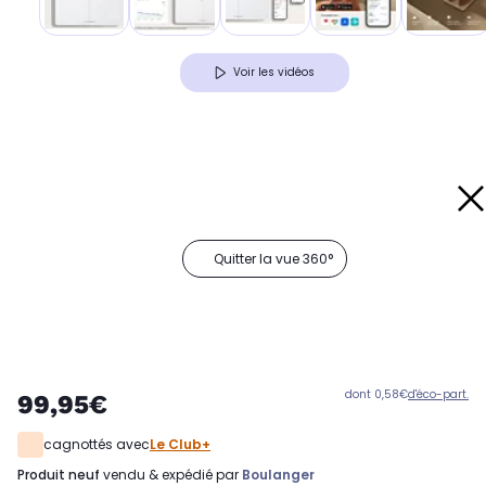
Voir les vidéos
Quitter la vue 360°
dont 0,58€
d'éco-part.
99,95€
cagnottés avec
Le Club+
produit neuf
vendu & expédié par
Boulanger