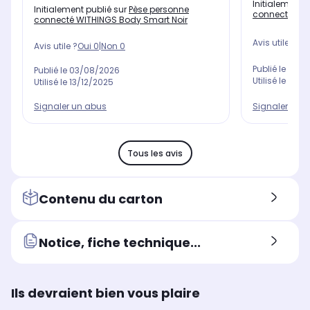
Initialement 
Initialement publié sur
Pèse personne
connecté WIT
connecté WITHINGS Body Smart Noir
Avis utile ?
Oui
Avis utile ?
Oui
0
|
Non
0
Publié le
06/0
Publié le
03/08/2026
Utilisé le
06/0
Utilisé le
13/12/2025
Signaler un 
Signaler un abus
Tous les avis
Contenu du carton
Notice, fiche technique...
Ils devraient bien vous plaire