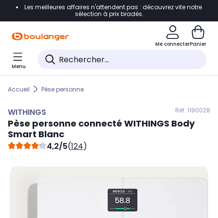
Les meilleures affaires n'attendent pas : découvrez vite notre
Accéder directement à la navigation
sélection à prix bradés.
Accéder directement au contenu
Me connecter
Panier
Accéder directement au pied de page
Menu
Accéder directement au chatbot
Accueil
Pèse personne
Réf. 119
0028
WITHINGS
Pèse personne connecté
WITHINGS
Body
Smart Blanc
4,2/5
(
124
)