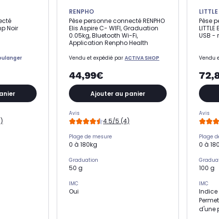
RENPHO
LITTL
ecté
Pèse personne connecté RENPHO
Pèse 
p Noir
Elis Aspire C- WIFI, Graduation
LITTLE
0.05kg, Bluetooth Wi-Fi,
USB - 
Application Renpho Health
oulanger
Vendu et expédié par
ACTIVA SHOP
Vendu e
44,99€
72,
anier
Ajouter au panier
Avis
Avis
9)
4.5/5 (4)
Plage de mesure
Plage 
0 à 180kg
0 à 18
Graduation
Gradua
50 g
100 g
IMC
IMC
Oui
Indice
Permet
d'une 