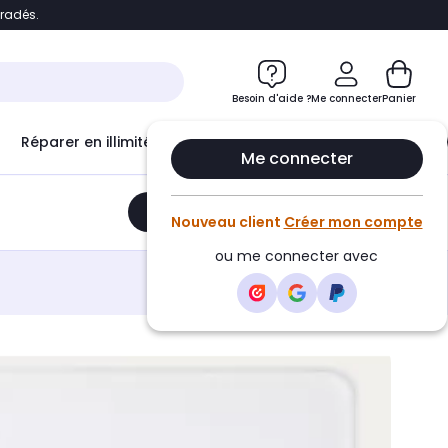
bradés.
e
Accéder directement au chatbot
Besoin d'aide ?
Me connecter
Panier
Réparer en illimité avec
Le Club Infinity
Econ
Me connecter
Ajouter au panier
•
199,95€
Nouveau client
Créer mon compte
ou me connecter avec