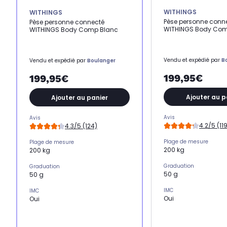
WITHINGS
WITHINGS
Pèse personne conn
Pèse personne connecté
WITHINGS Body Com
WITHINGS Body Comp Blanc
Vendu et expédié par
B
Vendu et expédié par
Boulanger
199,95€
199,95€
Ajouter au p
Ajouter au panier
Avis
Avis
4.2/5 (11
4.3/5 (124)
Plage de mesure
Plage de mesure
200 kg
200 kg
Graduation
Graduation
50 g
50 g
IMC
IMC
Oui
Oui