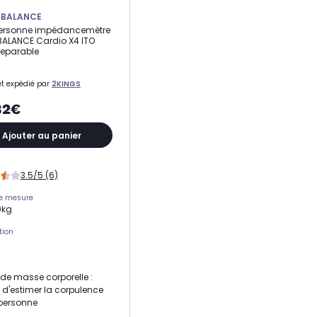
E BALANCE
personne impédancemètre
 BALANCE Cardio X4 ITO
reparable
t expédié par
2KINGS
82€
Ajouter au panier
3.5/5 (6)
de mesure
0kg
tion
 de masse corporelle :
 d'estimer la corpulence
personne