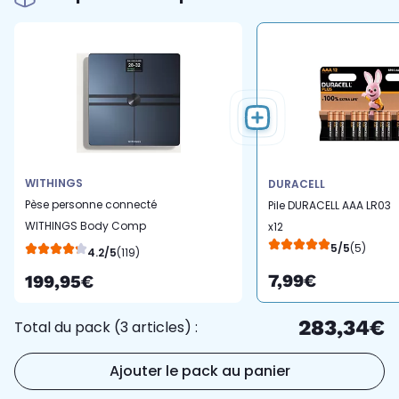
WITHINGS
DURACELL
Pèse personne connecté
Pile DURACELL AAA LR03
WITHINGS Body Comp
x12
Noir
5/5
(5)
4.2/5
(119)
7,99€
199,95€
283,34€
Total du pack (3 articles) :
Ajouter le pack au panier