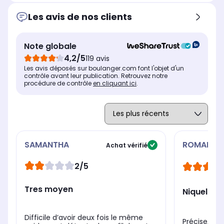
mémoire
mé
mémoire
8
8
8
Les avis de nos clients
Note globale
4,2/5
% masse graisseuse
% m
% masse graisseuse
119 avis
Oui
Ou
Oui
Les avis déposés sur boulanger.com font l'objet d'un
contrôle avant leur publication. Retrouvez notre
% masse hydrique
% m
% masse hydrique
procédure de contrôle
en cliquant ici
.
Oui
Ou
Oui
SAMANTHA
ROMAIN
Achat vérifié
2/5
Tres moyen
Niquel
Difficile d’avoir deux fois le même
Précise, re