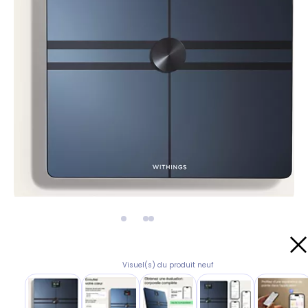
Visuel(s) du produit neuf