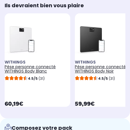
Ils devraient bien vous plaire
WITHINGS
WITHINGS
Pèse personne connecté
Pèse personne connecté
WITHINGS Body Blanc
WITHINGS Body Noir
4.5/5
(31)
4.5/5
(31)
currentPrice
currentPrice
60,19€
59,99€
Composez votre pack