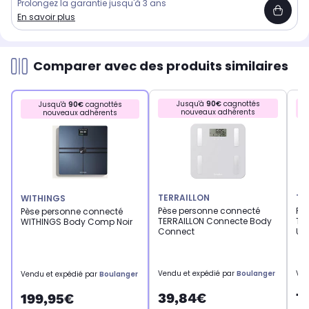
Prolongez la garantie jusqu'à 3 ans
En savoir plus
Comparer avec des produits similaires
Jusqu'à
90€
cagnottés
Jusqu'à
90€
cagnottés
nouveaux adhérents
nouveaux adhérents
TERRAILLON
TE
WITHINGS
Pèse personne connecté
Pè
Pèse personne connecté
TERRAILLON Connecte Body
TE
WITHINGS Body Comp Noir
Connect
Utr
Vendu et expédié par
Boulanger
Ven
Vendu et expédié par
Boulanger
39,84€
7
199,95€