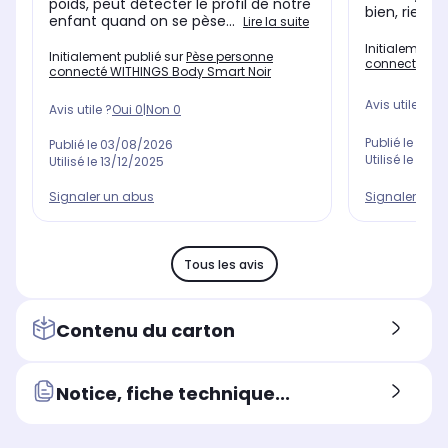
poids, peut détecter le profil de notre
bien, rien à 
enfant quand on se pèse...
Lire la suite
Initialement 
Initialement publié sur
Pèse personne
connecté WIT
connecté WITHINGS Body Smart Noir
Avis utile ?
Oui
Avis utile ?
Oui
0
|
Non
0
Publié le
06/0
Publié le
03/08/2026
Utilisé le
06/0
Utilisé le
13/12/2025
Signaler un 
Signaler un abus
Tous les avis
Contenu du carton
Notice, fiche technique...