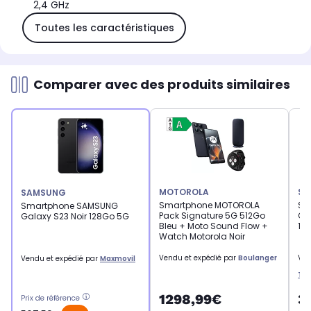
2,4 GHz
Toutes les caractéristiques
Comparer avec des produits similaires
MOTOROLA
SA
SAMSUNG
Smartphone MOTOROLA
Sm
Smartphone SAMSUNG
Pack Signature 5G 512Go
Gal
Galaxy S23 Noir 128Go 5G
Bleu + Moto Sound Flow +
12
Watch Motorola Noir
Vendu et expédié par
Boulanger
Ven
Vendu et expédié par
Maxmovil
Tec
1298,99€
3
Prix de référence