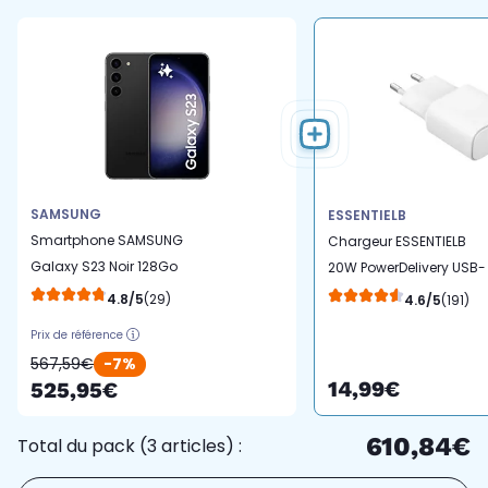
SAMSUNG
ESSENTIELB
Smartphone SAMSUNG
Chargeur ESSENTIELB
Galaxy S23 Noir 128Go
20W PowerDelivery USB-
5G
C Blanc
4.8/5
(29)
4.6/5
(191)
Prix de référence
567,59€
-7%
14,99€
525,95€
610,84€
Total du pack (3 articles) :