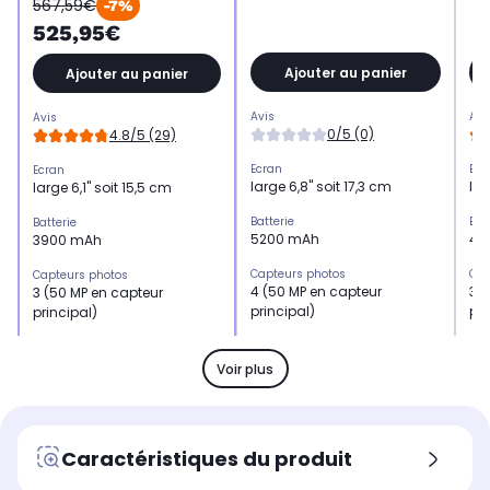
567,59€
-7%
525,95€
Ajouter au panier
Ajouter au panier
Avis
Avi
Avis
0/5 (0)
4.8/5 (29)
Ecran
Ecr
Ecran
large 6,8" soit 17,3 cm
lar
large 6,1" soit 15,5 cm
Batterie
Bat
Batterie
5200 mAh
45
3900 mAh
Capteurs photos
Cap
Capteurs photos
4 (50 MP en capteur
3 (
3 (50 MP en capteur
principal)
pri
principal)
Mémoire RAM
Mé
Mémoire RAM
16 Go
8 
8 Go
Voir plus
Processeur
Pro
Processeur
8 coeurs jusqu'à 3,8 GHz
8 c
8 coeurs jusqu'à 2,4 GHz
Résolution
Rés
Résolution
Caractéristiques du produit
50 mégapixels + 50
50
50 mégapixels+ 12
mégapixels + 50
mé
mégapixels+ 10 mégapixels