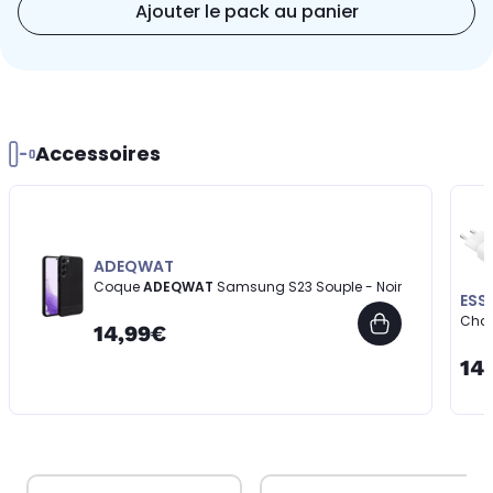
Ajouter le pack au panier
Accessoires
ADEQWAT
Coque
ADEQWAT
Samsung S23 Souple - Noir
ESS
Cha
14,99€
14