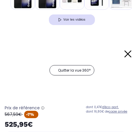
Voir les vidéos
Quitter la vue 360°
Prix de référence
dont 0,47€
d'éco-part.
dont 16,80€ de
copie privée
oldPrice
567,59€
-7%
525,95€