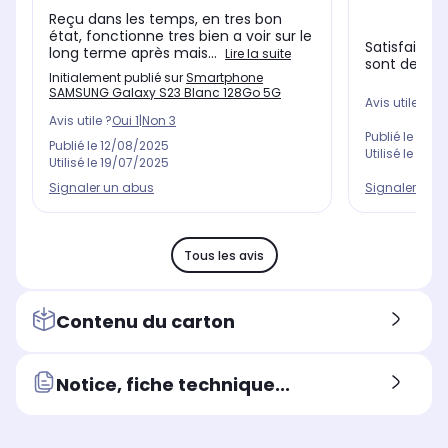
Reçu dans les temps, en tres bon
état, fonctionne tres bien a voir sur le
Satisfait de
long terme après mais...
Lire la suite
sont de trè
Initialement publié sur
Smartphone
SAMSUNG Galaxy S23 Blanc 128Go 5G
Avis utile ?
Oui
Avis utile ?
Oui
1
|
Non
3
Publié le
25/0
Publié le
12/08/2025
Utilisé le
04/0
Utilisé le
19/07/2025
Signaler un 
Signaler un abus
Tous les avis
Contenu du carton
Notice, fiche technique...