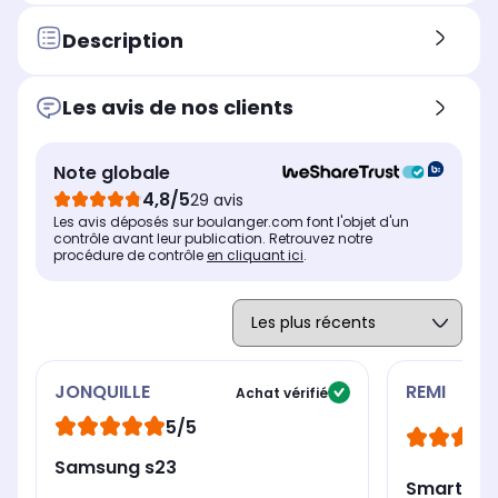
mégapixels
Description
Taille de l'écran (diagonale, en
Tai
Taille de l'écran (diagonale, en
pouces)
pou
pouces)
6,8" soit 17,3 cm
6,4
6,1" soit 15,5 cm
Les avis de nos clients
Résolution de l'écran
Rés
Résolution de l'écran
2780 x 1264 pixels
234
2340 x 1080 pixels
Note globale
Type d'écran
Typ
Type d'écran
Bords incurvés
Pla
Plat
4,8/5
29 avis
Les avis déposés sur boulanger.com font l'objet d'un
Technologie de l'écran
Tec
Technologie de l'écran
contrôle avant leur publication. Retrouvez notre
AMOLED
Dy
Dynamic AMOLED
procédure de contrôle
en cliquant ici
.
JONQUILLE
REMI
Achat vérifié
5/5
Samsung s23
Smartpho