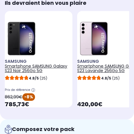
Ils devraient bien vous plaire
SAMSUNG
SAMSUNG
Smartphone SAMSUNG Galaxy
Smartphone SAMSUNG Gal
S23 Noir 256Go 5G
S23 Lavande 256Go 5G
4.8/5
(25)
4.8/5
(25)
Prix de référence
oldPrice
862,99€
-8%
currentPrice
currentPrice
785,73€
420,00€
Composez votre pack