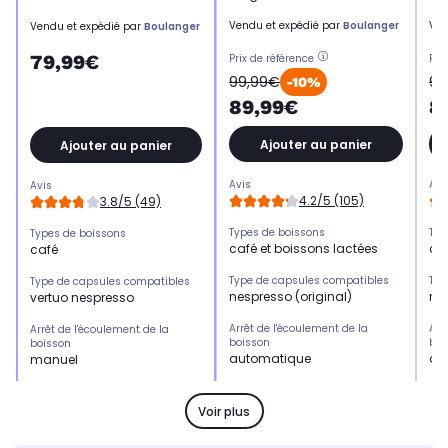
Vendu et expédié par
Boulanger
Ven
Vendu et expédié par
Boulanger
79,99€
Prix de référence
Pri
99,99€
99
-10%
89,99€
8
Ajouter au panier
Ajouter au panier
Avis
Avi
Avis
4.2/5 (105)
3.8/5 (49)
Types de boissons
Typ
Types de boissons
café et boissons lactées
caf
café
Type de capsules compatibles
Typ
Type de capsules compatibles
nespresso (original)
nes
vertuo nespresso
Arrêt de l'écoulement de la
Arr
Arrêt de l'écoulement de la
boisson
boi
boisson
automatique
au
manuel
Puissance
Pui
Puissance
1.200 W
1.
1.260 W
Voir plus
Capacité du réservoir d'eau
Cap
Capacité du réservoir d'eau