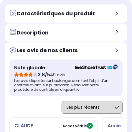
0,75 L 6 tasses
0,7
0,5 L 4 tasses
Arrêt automatique de
Arr
Arrêt automatique de
Caractéristiques du produit
l'écoulement de la boisson
l'é
l'écoulement de la boisson
Oui
Ou
Non
Technologie centrifusion :
Tec
Technologie centrifusion :
Description
Non
No
Oui
Durée de préchauffage
Dur
Durée de préchauffage
25 s
25 
30 s
Les avis de nos clients
Pression
Pre
Pression
19 bars
19 
19 bars
Note globale
Dimensions l x h x p
Dim
Dimensions l x h x p
3,8/5
49 avis
11 x 20.5 x 32.5 cm
11 
13.6 x 25 x 42.6 cm
Les avis déposés sur boulanger.com font l'objet d'un
contrôle avant leur publication. Retrouvez notre
procédure de contrôle
en cliquant ici
.
CLAUDE
Annie
Achat vérifié