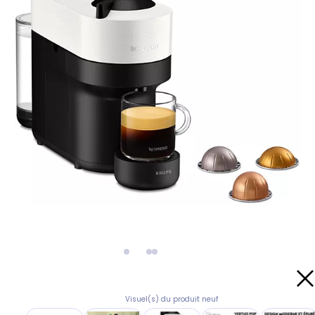
Visuel(s) du produit neuf