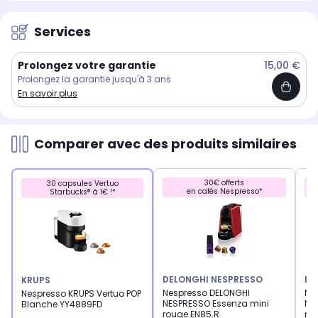
Services
Prolongez votre garantie
15,00 €
Prolongez la garantie jusqu'à 3 ans
En savoir plus
Comparer avec des produits similaires
30€ offerts
30 capsules Vertuo
en cafés Nespresso*
Starbucks® à 1€ !*
DELONGHI NESPRESSO
DE
KRUPS
Nespresso DELONGHI
Ne
Nespresso KRUPS Vertuo POP
NESPRESSO Essenza mini
NE
Blanche YY4889FD
rouge EN85.R
noi