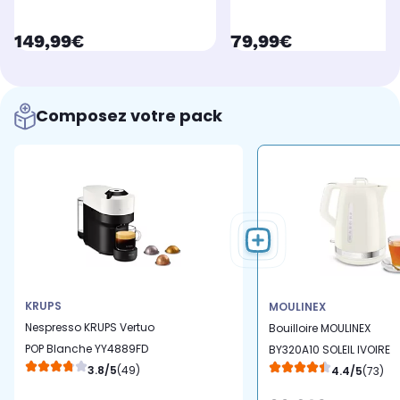
currentPrice
currentPrice
149,99€
79,99€
Composez votre pack
KRUPS
MOULINEX
Nespresso KRUPS Vertuo
Bouilloire MOULINEX
POP Blanche YY4889FD
BY320A10 SOLEIL IVOIRE
3.8/5
(49)
4.4/5
(73)