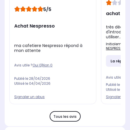
5/5
achat dé
Achat Nespresso
très déçue
d'introducti
utiliser.... et
Initialement 
ma cafetiere Nespresso répond à
NESPRESSO Ve
mon attente
La répons
Avis utile ?
Oui
0
|
Non
0
Avis utile ?
Oui
Publié le
28/04/2026
Utilisé le
04/04/2026
Publié le
08/0
Utilisé le
17/0
Signaler un abus
Signaler un 
Tous les avis