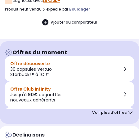
cagnottés avec
Le Club+
produit neuf
vendu & expédié par
Boulanger
Ajouter au comparateur
Offres du moment
Offre découverte
30 capsules Vertuo
Starbucks® à 1€ !*
Offre Club Infinity
Jusqu'à
90€
cagnottés
nouveaux adhérents
Offre remise
15%
de remise
opération reprise
Déclinaisons