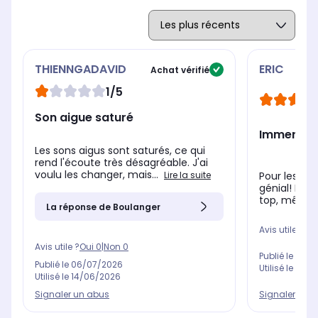
THIENNGADAVID
ERIC
Achat vérifié
1/5
Son aigue saturé
Immersion
Les sons aigus sont saturés, ce qui
rend l'écoute très désagréable. J'ai
voulu les changer, mais...
Lire la suite
Pour les au
génial! L'éq
top, même s
La réponse de Boulanger
Avis utile ?
Oui
Avis utile ?
Oui
0
|
Non
0
Publié le
28/0
Publié le
06/07/2026
Utilisé le
08/0
Utilisé le
14/06/2026
Signaler un abus
Signaler un 