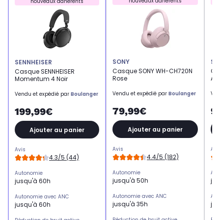
nouveaux adhérents
nouveaux adhérents
SONY
SE
SENNHEISER
Casque SONY WH-CH720N
Ca
Casque SENNHEISER
Rose
Ac
Momentum 4 Noir
Vendu et expédié par
Boulanger
Ven
Vendu et expédié par
Boulanger
79,99€
9
199,99€
Ajouter au panier
Ajouter au panier
Avis
Avi
Avis
4.4/5 (182)
4.3/5 (44)
Autonomie
Aut
Autonomie
jusqu'à 50h
ju
jusqu'à 60h
Autonomie avec ANC
Aut
Autonomie avec ANC
jusqu'à 35h
ju
jusqu'à 60h
Réduction de bruit active
Réd