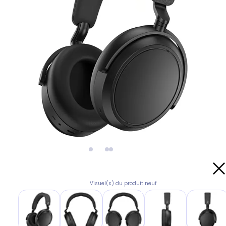
Visuel(s) du produit neuf