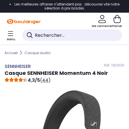
Les meilleures affaires n'attendent pas : découvrez vite notre
Accéder directement à la navigation
sélection à prix bradés.
Accéder directement au contenu
Me connecter
Panier
Accéder directement au pied de page
Menu
Accéder directement au chatbot
Accueil
Casque audio
Réf. 118
2630
SENNHEISER
Casque
SENNHEISER
Momentum 4 Noir
4,3/5
(
44
)