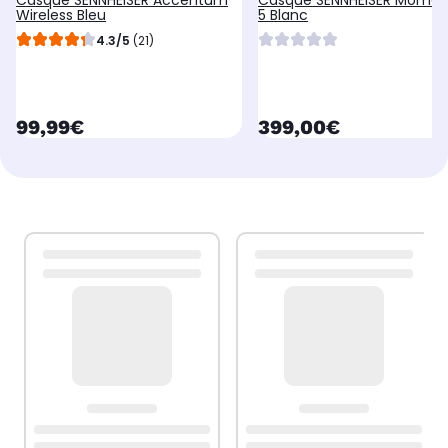
Casque SENNHEISER Accentum
Casque SENNHEISER Mome
Wireless Bleu
5 Blanc
4.3/5
(21)
currentPrice
currentPrice
99,99€
399,00€