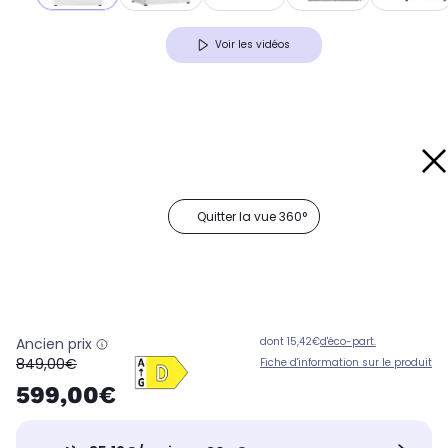
Voir les vidéos
Quitter la vue 360°
Ancien prix
dont 15,42€
d'éco-part.
oldPrice
849,00€
Fiche d'information sur le produit
599,00€