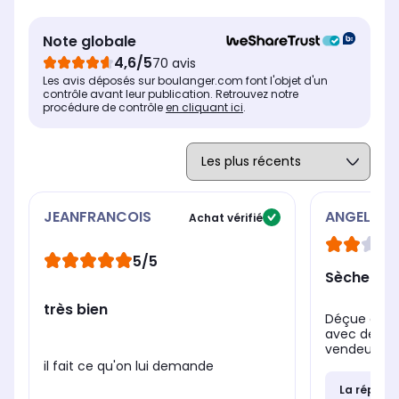
Note globale
4,6/5
70 avis
Les avis déposés sur boulanger.com font l'objet d'un
contrôle avant leur publication. Retrouvez notre
procédure de contrôle
en cliquant ici
.
JEANFRANCOIS
ANGELIQU
Achat vérifié
5/5
Sèche-lin
très bien
Déçue de ce
avec des mo
vendeur m'a
il fait ce qu'on lui demande
La répons