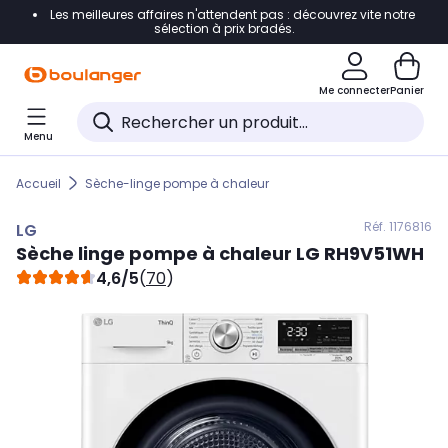
Les meilleures affaires n'attendent pas : découvrez vite notre
Accéder directement à la navigation
sélection à prix bradés.
Accéder directement au contenu
Me connecter
Panier
Accéder directement au pied de page
Menu
Accéder directement au chatbot
Accueil
Sèche-linge pompe à chaleur
Réf. 117
6816
LG
Sèche linge pompe à chaleur
LG
RH9V51WH
4,6/5
(
70
)