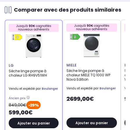
Comparer avec des produits similaires
Jusqu'à
90€
cagnottés
Jusqu'à
90€
cagnottés
nouveaux adhérents
nouveaux adhérents
MIELE
BO
LG
Sèche linge pompe à
Sè
Sèche linge pompe à
chaleur MIELE TQ 1000 WP
ch
chaleur LG RH9V51WH
Nova Edition
WQ
Vendu et expédié par
Boulanger
Ven
Vendu et expédié par
Boulanger
2699,00€
9
Ancien prix
849,00€
-29%
599,00€
Ajouter au panier
Ajouter au panier