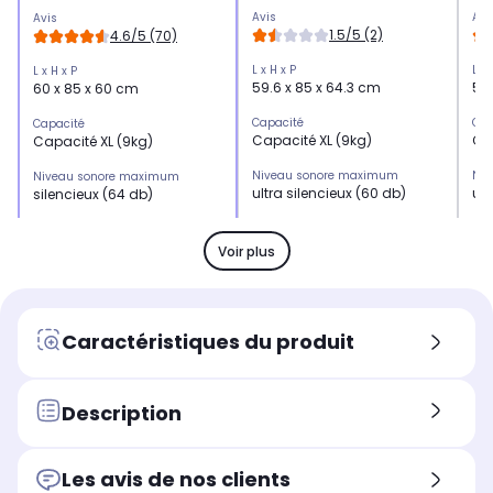
Avis
Avi
Avis
1.5/5 (2)
4.6/5 (70)
L x H x P
L x 
L x H x P
59.6 x 85 x 64.3 cm
59.
60 x 85 x 60 cm
Capacité
Cap
Capacité
Capacité XL (9kg)
Ca
Capacité XL (9kg)
Niveau sonore maximum
Niv
Niveau sonore maximum
ultra silencieux (60 db)
ult
silencieux (64 db)
Rotation
Rot
Rotation
Rotation alternée
-
-
Voir plus
Capteur
Cap
Capteur
Capteur d'humidité
Ca
Capteur d'humidité
Condenseur
Con
Condenseur
Caractéristiques du produit
-
Co
Condenseur autonettoyant
Départ différé ou fin différée
Dép
Départ différé ou fin différée
Départ différé 24 heures
Dép
Fin différée 19 heures
Description
Les avis de nos clients