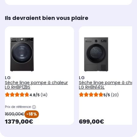
Ils devraient bien vous plaire
LG
LG
Sèche linge pompe à chaleur
Sèche linge pompe à chal
LG RH8P12BS
LG RH8N14SL
4.8/5
(14)
5/5
(20)
Prix de référence
oldPrice
1699,00€
-18%
currentPrice
currentPrice
1379,00€
699,00€