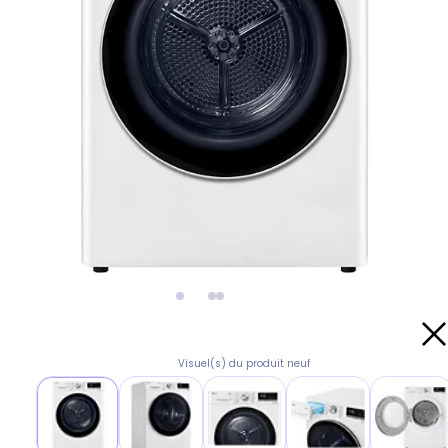
Visuel(s) du produit neuf