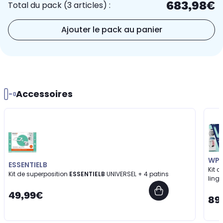
683,98€
Total du pack (3 articles) :
Ajouter le pack au panier
Accessoires
WP
ESSENTIELB
Kit 
Kit de superposition
ESSENTIELB
UNIVERSEL + 4 patins
ling
49,99€
89