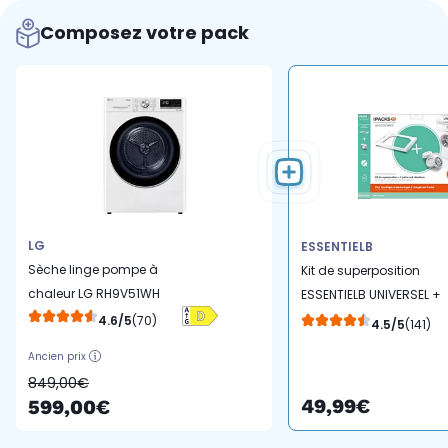
Composez votre pack
LG
ESSENTIELB
Sèche linge pompe à
Kit de superposition
chaleur LG RH9V51WH
ESSENTIELB UNIVERSEL +
4 patins
4.6/5
(70)
4.5/5
(141)
Ancien prix
849,00€
49,99€
599,00€