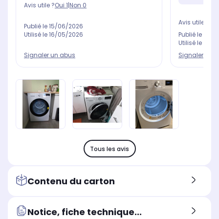
Avis utile ?
Oui
1
|
Non
0
Avis utile ?
Oui
Publié le
15/06/2026
Utilisé le
16/05/2026
Publié le
09/0
Utilisé le
28/0
Signaler un abus
Signaler un 
Tous les avis
Contenu du carton
Notice, fiche technique...