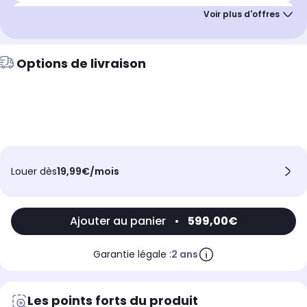
Remise immédiate
Jusqu'à
15%
de remise
Options de livraison
Louer dès
19,99€/mois
Ajouter au panier
•
599,00€
Garantie légale :
2 ans
Les points forts du produit