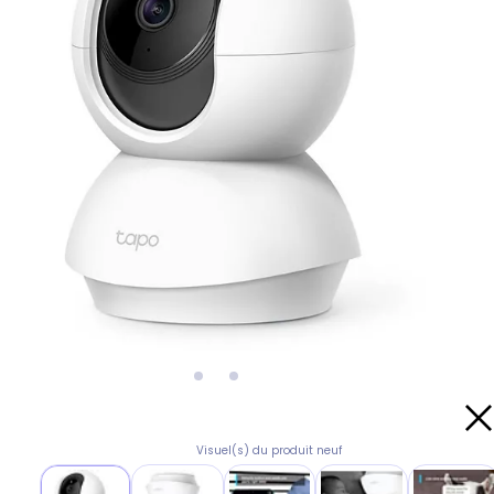
Visuel(s) du produit neuf