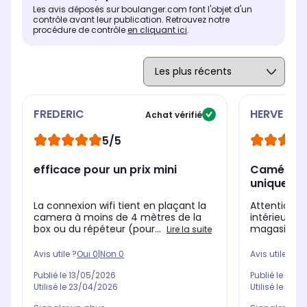
Les avis déposés sur boulanger.com font l'objet d'un
contrôle avant leur publication. Retrouvez notre
procédure de contrôle
en cliquant ici
.
FREDERIC
HERVE
Achat vérifié
5/5
efficace pour un prix mini
Caméra d'
uniqueme
La connexion wifi tient en plaçant la
Attention l
camera à moins de 4 mètres de la
intérieur et
box ou du répéteur (pour...
magasin c'e
Lire la suite
Avis utile ?
Oui
0
|
Non
0
Avis utile ?
Oui
Publié le
13/05/2026
Publié le
20/0
Utilisé le
23/04/2026
Utilisé le
06/0