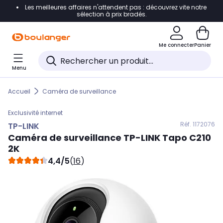
Les meilleures affaires n'attendent pas : découvrez vite notre
Accéder directement à la navigation
sélection à prix bradés.
Accéder directement au contenu
Me connecter
Panier
Accéder directement au pied de page
Menu
Accéder directement au chatbot
Accueil
Caméra de surveillance
Exclusivité internet
Réf. 117
2076
TP-LINK
Caméra de surveillance
TP-LINK
Tapo C210
2K
4,4/5
(
16
)