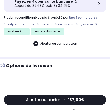
Payez en 4x par carte bancaire
Apport de 37,68€ puis 3x 34,25€
produit reconditionné
vendu & expédié par
Rps Technologies
Smartphone reconditionné, qualité esthétique excellent état, testé sur 34
points de contrôle. Livraison express 24h. Inclus : boîte éco-responsable, câble
d'alimentation et extracteur SIM.
Excellent état
Batterie d'occasion
Ajouter au comparateur
Options de livraison
Ajouter au panier
•
137,00€