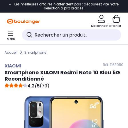
Les meilleures affaires n'attendent pas : découvrez vite notre
Accéder directement à la navigation
sélection à prix bradés.
Accéder directement au contenu
Me connecter
Panier
Accéder directement au pied de page
Menu
Accéder directement au chatbot
Accueil
Smartphone
Réf. 116
3950
XIAOMI
Smartphone
XIAOMI
Redmi Note 10 Bleu 5G
Reconditionné
4,2/5
(
79
)