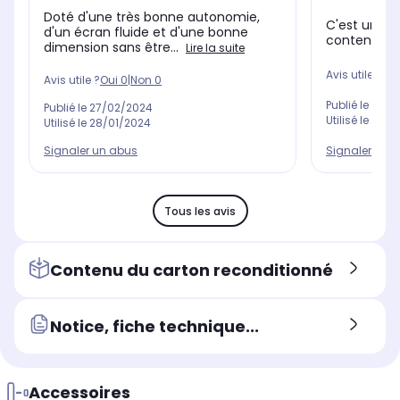
Doté d'une très bonne autonomie,
C'est un cad
d'un écran fluide et d'une bonne
content
dimension sans être...
Lire la suite
Avis utile ?
Oui
Avis utile ?
Oui
0
|
Non
0
Publié le
20/0
Publié le
27/02/2024
Utilisé le
22/1
Utilisé le
28/01/2024
Signaler un 
Signaler un abus
Tous les avis
Contenu du carton reconditionné
Notice, fiche technique...
Accessoires