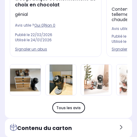
choix en chocolat
Contente de
génial
tellement d
chaude Au 
Avis utile ?
Oui
0
|
Non
0
Avis utile ?
Oui
Publié le
22/02/2026
Publié le
11/0
Utilisé le
24/01/2026
Utilisé le
23/0
Signaler un abus
Signaler un 
Tous les avis
Contenu du carton