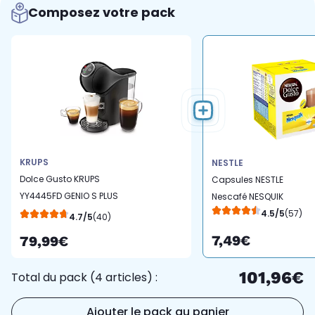
Composez votre pack
KRUPS
NESTLE
Dolce Gusto KRUPS
Capsules NESTLE
YY4445FD GENIO S PLUS
Nescafé NESQUIK
NOIRE
4.5/5
(57)
4.7/5
(40)
7,49€
79,99€
101,96€
Total du pack (4 articles) :
Ajouter le pack au panier