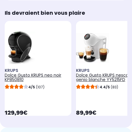
Ils devraient bien vous plaire
KRUPS
KRUPS
Dolce Gusto KRUPS neo noir
Dolce Gusto KRUPS nescaf
KP850810
genio blanche YY5215FD
4/5
(107)
4.4/5
(83)
currentPrice
currentPrice
129,99€
89,99€