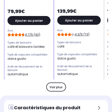
Je
139,99€
1
79,99€
Ajouter au panier
Ajouter au panier
Avis
Avi
Avis
4.3/5 (73)
4.7/5 (40)
Types de boissons
Typ
Types de boissons
café
caf
café et boissons lactées
Type de capsules compatibles
Typ
Type de capsules compatibles
dolce gusto
do
dolce gusto
Arrêt de l'écoulement de la
Arr
Arrêt de l'écoulement de la
boisson
boi
boisson
automatique
au
automatique
Puissance
Pui
Puissance
1.500 W
1.
1.500 W
Voir plus
Capacité du réservoir d'eau
Cap
Capacité du réservoir d'eau
0,8 L 6 tasses
0,8
0,8 L 6 tasses
Arrêt automatique de
Arr
Arrêt automatique de
Caractéristiques du produit
l'écoulement de la boisson
l'é
l'écoulement de la boisson