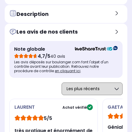
Oui
Ou
Oui
Technologie centrifusion :
Tec
Technologie centrifusion :
Description
Non
-
Non
Durée de préchauffage
Dur
Durée de préchauffage
30 s
-
0 s
Les avis de nos clients
Pression
Pre
Pression
15 bars
15 
15 bars
Note globale
Dimensions l x h x p
Dim
Dimensions l x h x p
4,7/5
40 avis
11.2 x 27.2 x 28.6 cm
11.
11.2 x 27.2 x 28.6 cm
Les avis déposés sur boulanger.com font l'objet d'un
contrôle avant leur publication. Retrouvez notre
procédure de contrôle
en cliquant ici
.
LAURENT
GAETANE
Achat vérifié
5/5
Génial
très pratique et énormément de