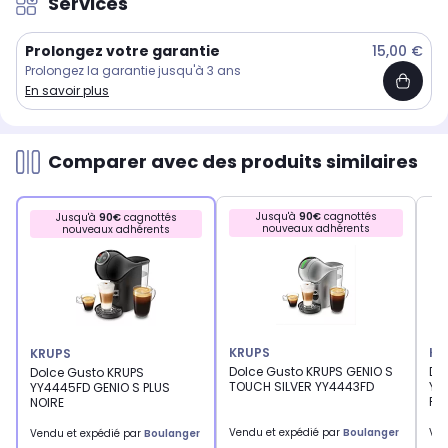
Services
Prolongez votre garantie
15,00 €
Prolongez la garantie jusqu'à 3 ans
En savoir plus
Comparer avec des produits similaires
Jusqu'à
90€
cagnottés
Jusqu'à
90€
cagnottés
nouveaux adhérents
nouveaux adhérents
KRUPS
KR
KRUPS
Dolce Gusto KRUPS GENIO S
Do
Dolce Gusto KRUPS
TOUCH SILVER YY4443FD
YY
YY4445FD GENIO S PLUS
RO
NOIRE
Vendu et expédié par
Boulanger
Ven
Vendu et expédié par
Boulanger