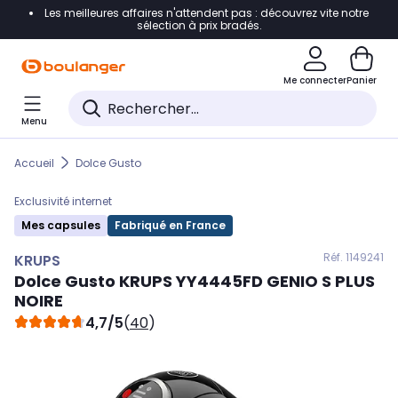
Les meilleures affaires n'attendent pas : découvrez vite notre
Accéder directement à la navigation
sélection à prix bradés.
Accéder directement au contenu
Me connecter
Panier
Accéder directement au pied de page
Menu
Accéder directement au chatbot
Accueil
Dolce Gusto
Exclusivité internet
Mes capsules
Fabriqué en France
Réf. 114
9241
KRUPS
Dolce Gusto
KRUPS
YY4445FD GENIO S PLUS
NOIRE
4,7/5
(
40
)