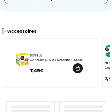
Accessoires
NESTLE
Capsules
NESTLE
Nescafé NESQUIK
NES
Cap
7,49€
7,