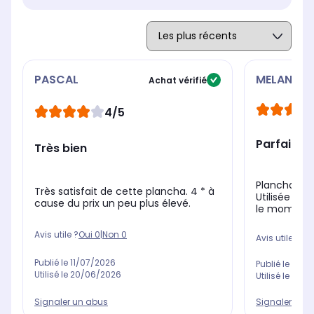
PASCAL
MELANIE
Achat vérifié
4/5
Parfait
Très bien
Plancha pra
Très satisfait de cette plancha. 4 * à
Utilisée 2 f
cause du prix un peu plus élevé.
le moment. 
Avis utile ?
Oui
0
|
Non
0
Avis utile ?
Oui
Publié le
11/07/2026
Publié le
24/0
Utilisé le
20/06/2026
Utilisé le
02/0
Signaler un abus
Signaler un 