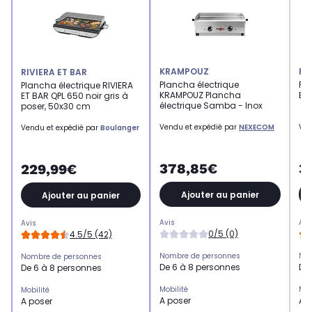
KRAMPOUZ
RI
RIVIERA ET BAR
Plancha électrique
Pla
Plancha électrique RIVIERA
KRAMPOUZ Plancha
ET 
ET BAR QPL 650 noir gris à
électrique Samba - Inox
poser, 50x30 cm
Vendu et expédié par
NEXECOM
Ven
Vendu et expédié par
Boulanger
378,85€
3
229,99€
Ajouter au panier
Ajouter au panier
Avis
Avi
Avis
0/5 (0)
4.5/5 (42)
Nombre de personnes
Nom
Nombre de personnes
De 6 à 8 personnes
De 
De 6 à 8 personnes
Mobilité
Mob
Mobilité
A poser
A 
A poser