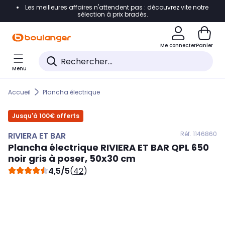
Les meilleures affaires n'attendent pas : découvrez vite notre
Accéder directement à la navigation
sélection à prix bradés.
Accéder directement au contenu
Me connecter
Panier
Accéder directement au pied de page
Menu
Accéder directement au chatbot
Accueil
Plancha électrique
Jusqu'à 100€ offerts
Réf. 114
6860
RIVIERA ET BAR
Plancha électrique
RIVIERA ET BAR
QPL 650
noir gris à poser, 50x30 cm
4,5/5
(
42
)