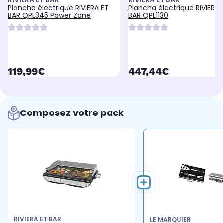
RIVIERA ET BAR
RIVIERA ET BAR
Plancha électrique RIVIERA ET
Plancha électrique RIVIERA 
BAR QPL345 Power Zone
BAR QPL1130
currentPrice
currentPrice
119,99€
447,44€
Composez votre pack
RIVIERA ET BAR
LE MARQUIER