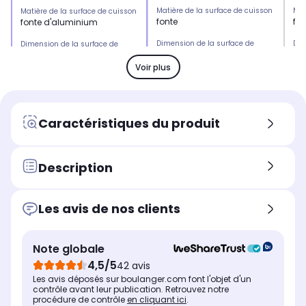
Matière de la surface de cuisson
Mat
Matière de la surface de cuisson
fonte
fo
fonte d'aluminium
Dimension de la surface de
Dim
Dimension de la surface de
cuisson
cui
cuisson
40 x 24 cm
53,
50 x 30 cm
Voir plus
Zone de cuisson
Zon
Zone de cuisson
-
2 
2 zones
Energie
Ene
Energie
Caractéristiques du produit
Electrique
Ele
Electrique
Thermostat réglable
The
Thermostat réglable
Oui
Ou
Oui
Description
Température maximum de
Te
Température maximum de
cuisson
cui
cuisson
Non connu
25
Non connu
Les avis de nos clients
Rapidité de montée en
Rap
Rapidité de montée en
température
tem
température
Note globale
Varie selon la température
Var
Non connu
souhaitée
so
4,5/5
42 avis
Les avis déposés sur boulanger.com font l'objet d'un
Nombre de plaques
Nom
Nombre de plaques
contrôle avant leur publication. Retrouvez notre
1 plaque
2 
1 plaque
procédure de contrôle
en cliquant ici
.