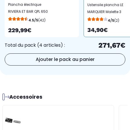
Plancha électrique
Ustensile plancha LE
RIVIERA ET BAR QPL 650
MARQUIER Malette 3
noir gris à poser, 50x30
ustensiles
4.5/5
(42)
4/5
(2)
cm
34,90€
229,99€
271,67€
Total du pack (4 articles) :
Ajouter le pack au panier
Accessoires