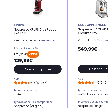
SAGE APPLIANCES
KRUPS
Nespresso SAGE APP
Nespresso KRUPS Citiz Rouge
Creatista Pro
YY4117FD
Vendu et expédié par
B
Vendu et expédié par
Boulanger
549,99€
Prix de référence
179,99€
-27%
129,99€
Ajouter au p
Ajouter au panier
Avis
Avis
4.5/5 (2)
4.5/5 (267)
Types de boissons
Types de boissons
café et boissons lac
café
Type de capsules comp
Type de capsules compatibles
nespresso (original)
nespresso (original)