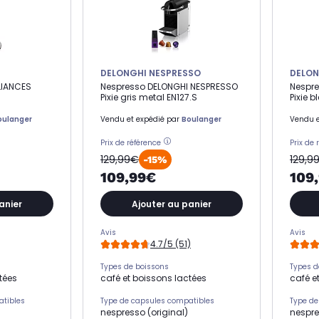
DELONGHI NESPRESSO
DELON
LIANCES
Nespresso DELONGHI NESPRESSO
Nespr
Pixie gris metal EN127.S
Pixie b
oulanger
Vendu et expédié par
Boulanger
Vendu e
Prix de référence
Prix de 
129,99€
129,9
-15%
109,99€
109
anier
Ajouter au panier
Avis
Avis
4.7/5 (51)
Types de boissons
Types d
tées
café et boissons lactées
café e
atibles
Type de capsules compatibles
Type de
nespresso (original)
nespre