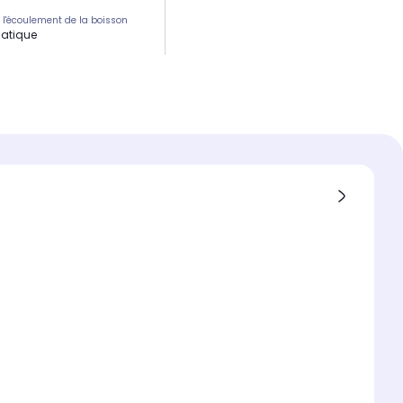
e l'écoulement de la boisson
atique
nce
W
é du réservoir d'eau
 6 tasses
utomatique de l'écoulement de
son
gie centrifusion :
e préchauffage
n
s
ons l x h x p
.5 x 32.6 cm