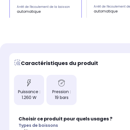
Arrêt de l'écoulement d
Arrêt de l'écoulement de la boisson
automatique
automatique
Puissance
Puissance
2.300 W
1.260 W
Capacité du réservoir d
Capacité du réservoir d'eau
2 L (soit environ 16 t
1 L 8 tasses
Arrêt automatique de l
Arrêt automatique de l'écoulement de
la boisson
la boisson
Oui
Oui
Caractéristiques du produit
Technologie centrifusion
Technologie centrifusion :
Non
Non
Durée de préchauffage
Durée de préchauffage
3 s
25 s
Puissance :
Pression :
Pression
Pression
1.260 W
19 bars
19 bars
19 bars
Dimensions l x h x p
Dimensions l x h x p
19.7 x 32.8 x 42.9 cm
13 x 27.8 x 37.2 cm
Choisir ce produit pour quels usages ?
Types de boissons