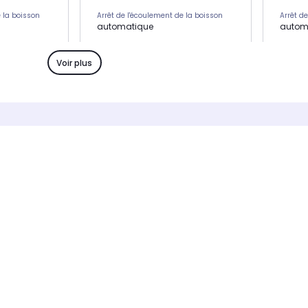
e la boisson
Arrêt de l'écoulement de la boisson
Arrêt d
automatique
autom
Puissance
Puissa
1.260 W
1.260 
Voir plus
'eau
Capacité du réservoir d'eau
Capacit
asses)
0,75 L 6 tasses
0,75 L
'écoulement de
Arrêt automatique de l'écoulement de
Arrêt a
la boisson
la bois
Oui
Oui
 :
Technologie centrifusion :
Technolo
Non
Non
Durée de préchauffage
Durée d
25 s
25 s
Pression
Pressio
19 bars
19 bar
Dimensions l x h x p
Dimensi
11 x 23.5 x 32.6 cm
11 x 23