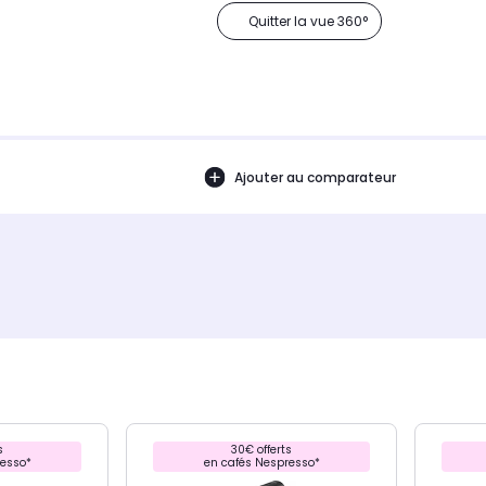
Quitter la vue 360°
Ajouter au comparateur
s
30€ offerts
resso*
en cafés Nespresso*