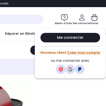
bradés.
e
Accéder directement au chatbot
Besoin d'aide ?
Me connecter
Panier
Réparer en illimité avec
Le Club Infinity
Econ
Me connecter
Ajouter au panier
•
129,99€
Nouveau client
Créer mon compte
ou me connecter avec