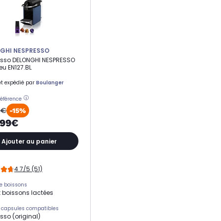
GHI NESPRESSO
esso DELONGHI NESPRESSO
leu EN127.BL
t expédié par
Boulanger
référence
9€
-15%
,99€
Ajouter au panier
4.7/5 (51)
e boissons
t boissons lactées
 capsules compatibles
sso (original)