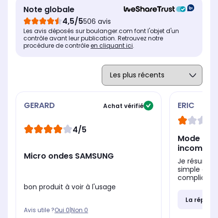
Note globale
4,5/5
506 avis
Les avis déposés sur boulanger.com font l'objet d'un
contrôle avant leur publication. Retrouvez notre
procédure de contrôle
en cliquant ici
.
GERARD
ERIC
Achat vérifié
4/5
Mode d’e
incompréh
Micro ondes SAMSUNG
Je résumera
simple quan
compliqué ( 
bon produit à voir à l'usage
La répons
Avis utile ?
Oui
0
|
Non
0