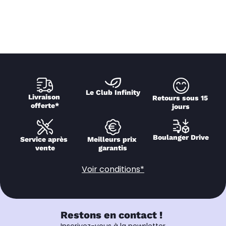
Le Club Infinity
Livraison 
Retours sous 15 
offerte*
jours
Boulanger Drive
Service après 
Meilleurs prix 
vente
garantis
Voir conditions*
Restons en contact !