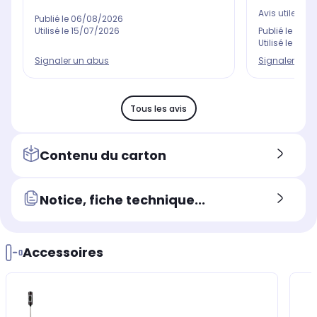
Avis utile ?
Oui
Publié le
06/08/2026
Utilisé le
15/07/2026
Publié le
31/0
Utilisé le
10/0
Signaler un abus
Signaler un 
Tous les avis
Contenu du carton
Notice, fiche technique...
Accessoires