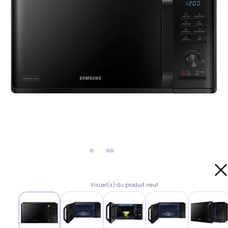
Visuel(s) du produit neuf