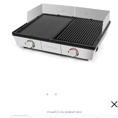
Visuel(s) du produit neuf