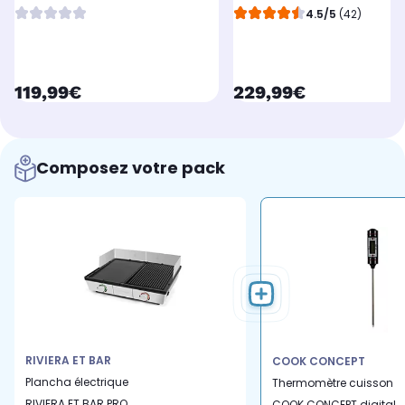
50x30 cm
4.5/5
(42)
currentPrice
currentPrice
119,99€
229,99€
Composez votre pack
RIVIERA ET BAR
COOK CONCEPT
Plancha électrique
Thermomètre cuisson
RIVIERA ET BAR PRO
COOK CONCEPT digital