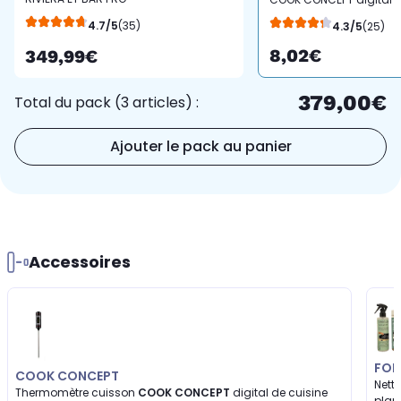
QPL800 inox 2 brûleurs à
de cuisine
4.7/5
(35)
4.3/5
(25)
poser, 48x38 cm
8,02€
349,99€
379,00€
Total du pack (3 articles) :
Ajouter le pack au panier
Accessoires
FOR
COOK CONCEPT
Nett
Thermomètre cuisson
COOK CONCEPT
digital de cuisine
pla