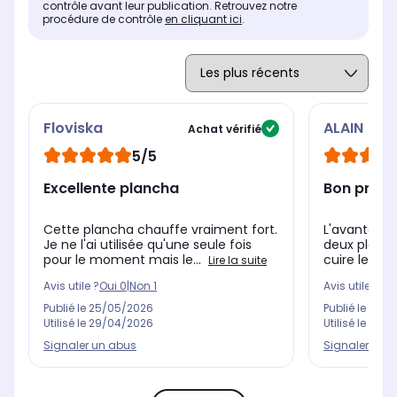
contrôle avant leur publication. Retrouvez notre
-
1 
2 plaques
procédure de contrôle
en cliquant ici
.
Floviska
ALAIN
Achat vérifié
5/5
Excellente plancha
Bon produi
Cette plancha chauffe vraiment fort.
L'avantage 
Je ne l'ai utilisée qu'une seule fois
deux plaqu
pour le moment mais le...
cuire les al
Lire la suite
Avis utile ?
Oui
0
|
Non
1
Avis utile ?
Oui
Publié le
25/05/2026
Publié le
05/0
Utilisé le
29/04/2026
Utilisé le
14/0
Signaler un abus
Signaler un 