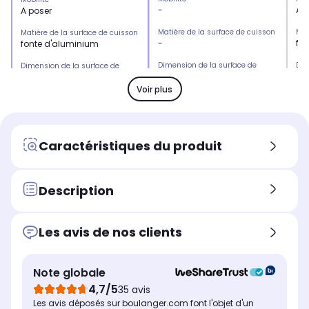
-
A 
A poser
Matière de la surface de cuisson
Mat
Matière de la surface de cuisson
-
fon
fonte d'aluminium
Dimension de la surface de
Dim
Dimension de la surface de
cuisson
cui
cuisson
-
40
48 x 38 cm
Voir plus
Zone de cuisson
Zon
Zone de cuisson
-
-
2 zones
Energie
Ene
Energie
Caractéristiques du produit
Electrique
Ele
Electrique
Thermostat réglable
The
Thermostat réglable
-
Ou
Oui
Description
Température maximum de
Te
Température maximum de
cuisson
cui
cuisson
-
No
250°C
Les avis de nos clients
Rapidité de montée en
Rap
Rapidité de montée en
température
tem
température
Note globale
-
Var
Non connu
so
4,7/5
35 avis
Les avis déposés sur boulanger.com font l'objet d'un
Nombre de plaques
Nom
Nombre de plaques