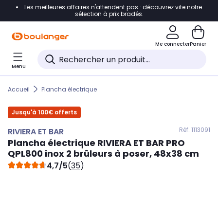
Les meilleures affaires n'attendent pas : découvrez vite notre
Accéder directement à la navigation
sélection à prix bradés.
Accéder directement au contenu
Me connecter
Panier
Accéder directement au pied de page
Menu
Accéder directement au chatbot
Accueil
Plancha électrique
Jusqu'à 100€ offerts
Réf. 111
3091
RIVIERA ET BAR
Plancha électrique
RIVIERA ET BAR
PRO
QPL800 inox 2 brûleurs à poser, 48x38 cm
4,7/5
(
35
)