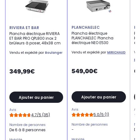
PLANCHAELEC
KR
RIVIERA ET BAR
Plancha électrique
Pla
Plancha électrique RIVIERA
PLANCHAELEC Plancha
KR
ET BAR PRO QPL800 inox 2
électrique NEO E530
éle
brûleurs à poser, 48x38 cm
Vendu et expédié par
MIRICHAUD
Ven
Vendu et expédié par
Boulanger
Ba
549,00€
6
349,99€
Ajouter au panier
Ajouter au panier
Avis
Avi
Avis
5.0/5 (1)
4.7/5 (35)
Nombre de personnes
Nom
Nombre de personnes
-
De
De 6 à 8 personnes
Mobilité
Mob
Mobilité