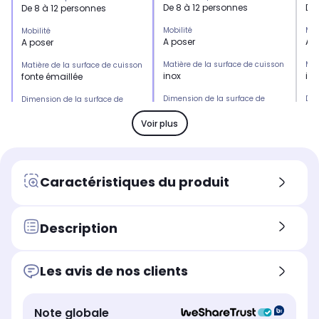
De 8 à 12 personnes
De 
De 8 à 12 personnes
Mobilité
Mob
Mobilité
A poser
A 
A poser
Matière de la surface de cuisson
Mat
Matière de la surface de cuisson
inox
ino
fonte émaillée
Dimension de la surface de
Dim
Dimension de la surface de
cuisson
cui
cuisson
55 x 40 cm
65,
60 x 42 cm
Voir plus
Zone de cuisson
Zon
Zone de cuisson
2 zones
2 
2 zones
Energie
Ene
Energie
Caractéristiques du produit
Electrique
Ele
Electrique
Thermostat réglable
The
Thermostat réglable
Oui
Ou
Oui
Description
Température maximum de
Te
Température maximum de
cuisson
cui
cuisson
300°C
30
300°C
Les avis de nos clients
Rapidité de montée en
Rap
Rapidité de montée en
température
tem
température
Note globale
Varie selon la température
10
10 minutes