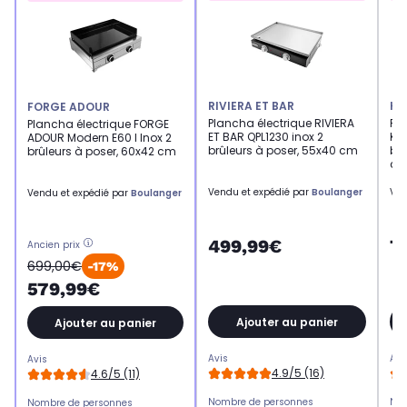
RIVIERA ET BAR
KR
FORGE ADOUR
Plancha électrique RIVIERA
Pla
Plancha électrique FORGE
ET BAR QPL1230 inox 2
KR
ADOUR Modern E60 I Inox 2
brûleurs à poser, 55x40 cm
brû
brûleurs à poser, 60x42 cm
c
Vendu et expédié par
Boulanger
Ven
Vendu et expédié par
Boulanger
499,99€
7
Ancien prix
699,00€
-17%
579,99€
Ajouter au panier
Ajouter au panier
Avis
Avi
Avis
4.9/5 (16)
4.6/5 (11)
Nombre de personnes
Nom
Nombre de personnes