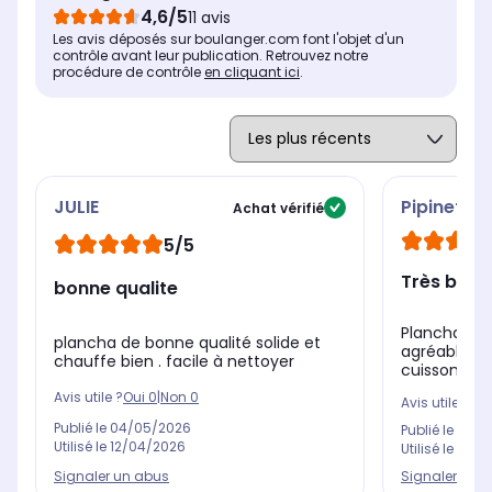
souhaitée
4,6/5
11 avis
Les avis déposés sur boulanger.com font l'objet d'un
Nombre de plaques
Nom
Nombre de plaques
contrôle avant leur publication. Retrouvez notre
1 plaque
1 
1 plaque
procédure de contrôle
en cliquant ici
.
JULIE
Pipinette
Achat vérifié
5/5
Très bien 
bonne qualite
Plancha éle
plancha de bonne qualité solide et
agréable à 
chauffe bien . facile à nettoyer
cuisson parf
Avis utile ?
Oui
0
|
Non
0
Avis utile ?
Oui
Publié le
04/05/2026
Publié le
04/0
Utilisé le
12/04/2026
Utilisé le
14/0
Signaler un abus
Signaler un 