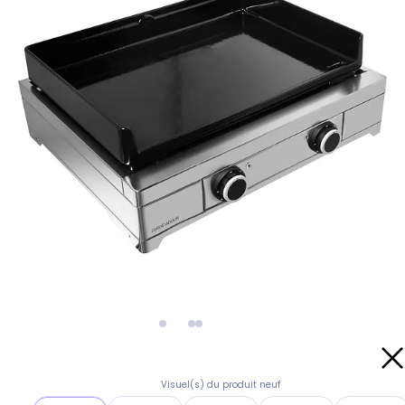
Visuel(s) du produit neuf