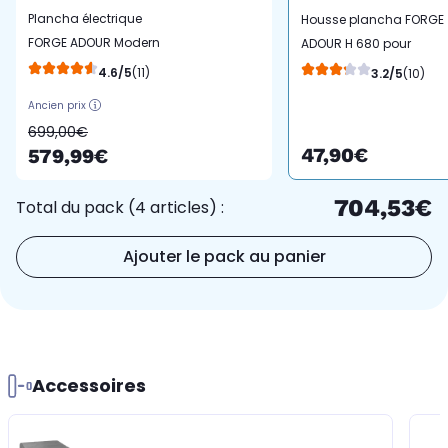
Plancha électrique
Housse plancha FORGE
FORGE ADOUR Modern
ADOUR H 680 pour
E60 I Inox 2 brûleurs à
plancha Base Origin
4.6/5
(11)
3.2/5
(10)
poser, 60x42 cm
Modern 60
Ancien prix
699,00€
47,90€
579,99€
704,53€
Total du pack (4 articles) :
Ajouter le pack au panier
Accessoires