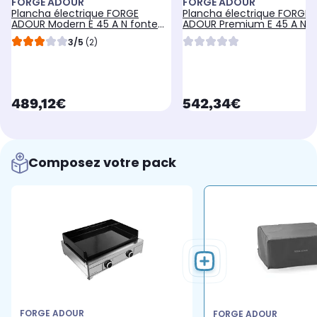
FORGE ADOUR
FORGE ADOUR
Plancha électrique FORGE
Plancha électrique FORGE
ADOUR Modern E 45 A N fonte
ADOUR Premium E 45 A NG
émaillée à poser, 43.5x42 cm
fonte émaillée à poser, 4
3/5
(2)
cm
currentPrice
currentPrice
489,12€
542,34€
Composez votre pack
FORGE ADOUR
FORGE ADOUR