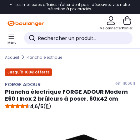
Les meilleures affaires n'attendent pas : découvrez vite notre
Accéder directement à la navigation
sélection à prix bradés.
Accéder directement au contenu
Me connecter
Panier
Accéder directement au pied de page
Menu
Accéder directement au chatbot
Accueil
Plancha électrique
Jusqu'à 100€ offerts
Réf. 110
6011
FORGE ADOUR
Plancha électrique
FORGE ADOUR
Modern
E60 I Inox 2 brûleurs à poser, 60x42 cm
4,6/5
(
11
)