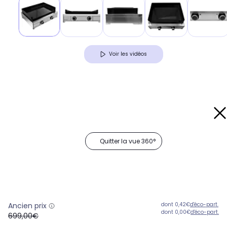
Voir les vidéos
Quitter la vue 360°
Ancien prix
dont 0,42€
d'éco-part.
dont 0,00€
d'éco-part.
oldPrice
699,00€