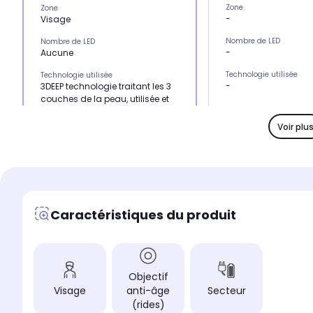
Zone
Zone
-
Visage
Nombre de LED
Nombre de LED
-
Aucune
Technologie utilisée
Technologie utilisée
-
3DEEP technologie traitant les 3
couches de la peau, utilisée et
recommandée par les
dermatologues
Voir plu
Action résultat
Action résultat
-
Reconstitue le collagène, réduit
les rides
Bienfait avantage
Bienfait avantage
-
Peau plus élastique
Caractéristiques du produit
Alimentation
Alimentation
-
Fonctionne sur secteur
LED bleue (Entre 412 et
LED bleue (Entre 412 et 463 nm)
-
Non
Objectif
Visage
anti-âge
Secteur
LED rouge/rouge foncé (
LED rouge/rouge foncé (Entre 630 et
660nm)
660nm)
(rides)