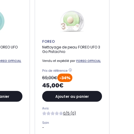
FOREO
FOREO UFO
Nettoyage de peau FOREO UFO 3
Go Pistachio
OREO OFFICIAL
Vendu et expédié par
FOREO OFFICIAL
Prix de référence
69,00€
-34%
45,00€
anier
Ajouter au panier
Avis
0/5 (0)
Soin
-