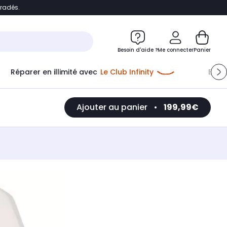
bradés.
e
Accéder directement au chatbot
Besoin d'aide ?
Me connecter
Panier
Réparer en illimité avec
Le Club Infinity
Econ
Ajouter au panier
•
199,99€