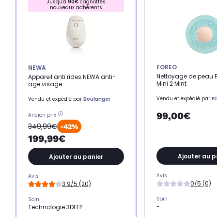
Jusqu'à
90€
cagnottés
nouveaux adhérents
FOREO
NEWA
Nettoyage de peau 
Appareil anti rides NEWA anti-
Mini 2 Mint
age visage
Vendu et expédié par
F
Vendu et expédié par
Boulanger
99,00€
Ancien prix
349,99€
-42%
199,99€
Ajouter au p
Ajouter au panier
Avis
Avis
0/5 (0)
3.9/5 (20)
Soin
Soin
-
Technologie 3DEEP