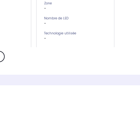
Zone
-
Nombre de LED
-
Technologie utilisée
-
s
Action résultat
-
Bienfait avantage
-
Alimentation
-
 463 nm)
LED bleue (Entre 412 et 463 nm)
-
Entre 630 et
LED rouge/rouge foncé (Entre 630 et
660nm)