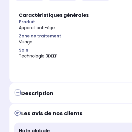
-
Non
LED rouge + infrarouge (
LED rouge + infrarouge (Entre 830 et
1072 nm)
1072 nm)
Caractéristiques générales
-
Non
Produit
Appareil anti-âge
Zone de traitement
Visage
Soin
Technologie 3DEEP
Description
Les avis de nos clients
Note globale