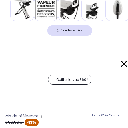
Voir les vidéos
Quitter la vue 360°
Prix de référence
dont 2,05€
d'éco-part.
oldPrice
1599,00€
-13%