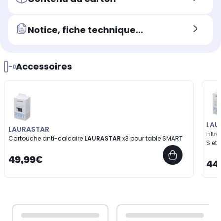
Notice, fiche technique...
Accessoires
LAU
LAURASTAR
Filtr
Cartouche anti-calcaire
LAURASTAR
x3 pour table SMART
S et
49,99€
44