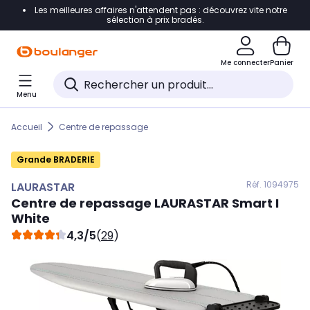
Les meilleures affaires n'attendent pas : découvrez vite notre
Accéder directement à la navigation
sélection à prix bradés.
Accéder directement au contenu
Me connecter
Panier
Accéder directement au pied de page
Menu
Accéder directement au chatbot
Accueil
Centre de repassage
Grande BRADERIE
Réf. 109
4975
LAURASTAR
Centre de repassage
LAURASTAR
Smart I
White
4,3/5
(
29
)