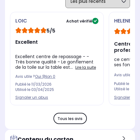
LOIC
HELENE
Achat vérifié
5/5
Excellent
Centre de
professio
Excellent centre de repassage - -
ce centre d
Très bonne qualité - Le gonflement
ses foncti
de la toile sur la table est...
Lire la suite
Avis utile ?
Oui
Avis utile ?
Oui
1
|
Non
0
Publié le
17/0
Publié le
11/03/2026
Utilisé le
20/0
Utilisé le
03/04/2025
Signaler un 
Signaler un abus
Tous les avis
Contenu du carton