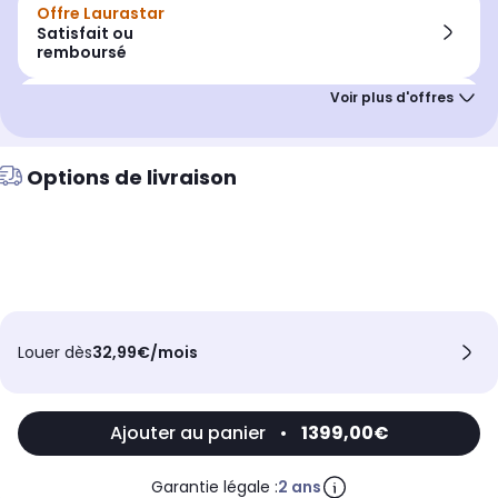
Offre Laurastar
Satisfait ou
remboursé
Offre Club Infinity
Jusqu'à
90€
cagnottés
nouveaux adhérents
Options de livraison
Louer dès
32,99€/mois
Ajouter au panier
•
1399,00€
Garantie légale :
2 ans