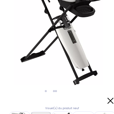
Visuel(s) du produit neuf