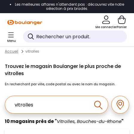
Les meilleures affaires n'attendent pas : découvrez vite notre
Accéder directement à la navigation
sélection à prix bradés.
Accéder directement au contenu
Me connecter
Panier
Accéder directement au pied de page
Menu
Accéder directement au chatbot
Return to Nav
Skip to content
Accueil
vitrolles
Trouvez le magasin Boulanger le plus proche de
vitrolles
En recherchant par ville, code postal ou avec le nom du magasin.
Ville, Region, Code postal ou Ville & Pays
Géolo
Effectuer la r
10 magasins près de "
Vitrolles, Bouches-du-Rhone
"