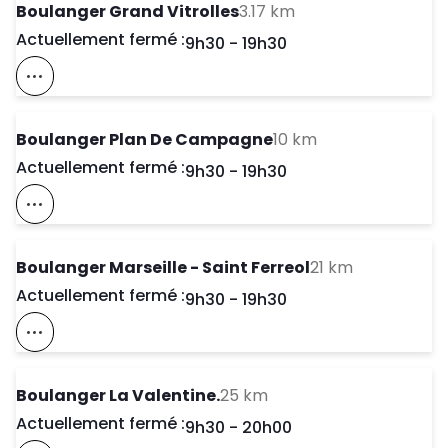
to your search
Boulanger Grand Vitrolles
3.17 km
Actuellement fermé :
Day of the Week
Horaires d'ouve
9h30
-
19h30
Voir Ce Magasin Sur La Carte
to your search
Boulanger Plan De Campagne
10 km
Actuellement fermé :
Day of the Week
Horaires d'ouve
9h30
-
19h30
Voir Ce Magasin Sur La Carte
to your sea
Boulanger Marseille - Saint Ferreol
21 km
Actuellement fermé :
Day of the Week
Horaires d'ouve
9h30
-
19h30
Voir Ce Magasin Sur La Carte
to your search
Boulanger La Valentine.
25 km
Actuellement fermé :
Day of the Week
Horaires d'ouve
9h30
-
20h00