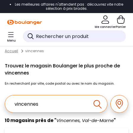
Les meilleures affaires n'attendent pas : découvrez vite notre
Accéder directement à la navigation
sélection à prix bradés.
Accéder directement au contenu
Me connecter
Panier
Accéder directement au pied de page
Menu
Accéder directement au chatbot
Return to Nav
Skip to content
Accueil
vincennes
Trouvez le magasin Boulanger le plus proche de
vincennes
En recherchant par ville, code postal ou avec le nom du magasin.
Ville, Region, Code postal ou Ville & Pays
Géolo
Effectuer la r
10 magasins près de "
Vincennes, Val-de-Marne
"