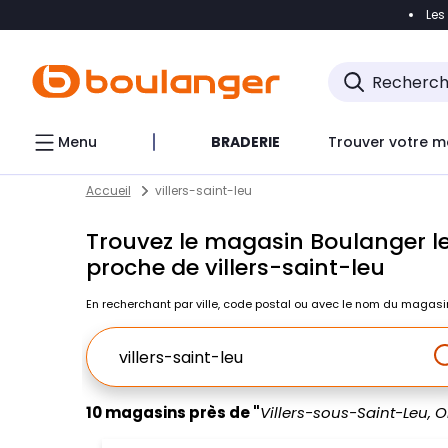
Les
Accéder directement à la navigation
Accéder direct
Menu
BRADERIE
Trouver votre m
Return to Nav
Skip to content
Accueil
villers-saint-leu
Trouvez le magasin Boulanger le
proche de villers-saint-leu
En recherchant par ville, code postal ou avec le nom du magasi
Ville, Region, Code postal ou Ville & Pays
10 magasins près de "
Villers-sous-Saint-Leu, O