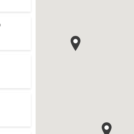
te
to your search
m
res d'ouverture
te
earch
res d'ouverture
te
res d'ouverture
te