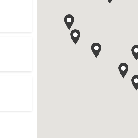
ch
res d'ouverture
te
ch
res d'ouverture
te
search
res d'ouverture
te