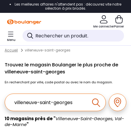
Les meilleures affaires n'attendent pas : découvrez vite notre
Accéder directement à la navigation
sélection à prix bradés.
Accéder directement au contenu
Me connecter
Panier
Accéder directement au pied de page
Menu
Accéder directement au chatbot
Return to Nav
Skip to content
Accueil
villeneuve-saint-georges
Trouvez le magasin Boulanger le plus proche de
villeneuve-saint-georges
En recherchant par ville, code postal ou avec le nom du magasin.
Ville, Region, Code postal ou Ville & Pays
Géolo
Effectuer la r
10 magasins près de "
Villeneuve-Saint-Georges, Val-
de-Marne
"