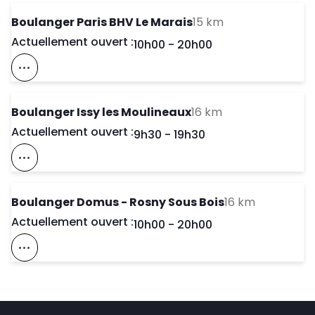
to your search
Boulanger Paris BHV Le Marais
15 km
Actuellement ouvert :
Day of the Week
Horaires d'ouve
10h00
-
20h00
Voir Ce Magasin Sur La Carte
to your search
Boulanger Issy les Moulineaux
16 km
Actuellement ouvert :
Day of the Week
Horaires d'ouve
9h30
-
19h30
Voir Ce Magasin Sur La Carte
to your se
Boulanger Domus - Rosny Sous Bois
16 km
Actuellement ouvert :
Day of the Week
Horaires d'ouve
10h00
-
20h00
Voir Ce Magasin Sur La Carte