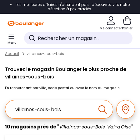
Les meilleures affaires n'attendent pas : découvrez vite notre
Accéder directement à la navigation
sélection à prix bradés.
Accéder directement au contenu
Me connecter
Panier
Accéder directement au pied de page
Menu
Accéder directement au chatbot
Return to Nav
Skip to content
Accueil
villaines-sous-bois
Trouvez le magasin Boulanger le plus proche de
villaines-sous-bois
En recherchant par ville, code postal ou avec le nom du magasin.
Ville, Region, Code postal ou Ville & Pays
Géolo
Effectuer la r
10 magasins près de "
Villaines-sous-Bois, Val-d'Oise
"