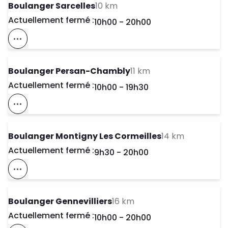
to your search
Boulanger Sarcelles
10 km
Actuellement fermé :
Day of the Week
Horaires d'ouve
10h00
-
20h00
Voir Ce Magasin Sur La Carte
to your search
Boulanger Persan-Chambly
11 km
Actuellement fermé :
Day of the Week
Horaires d'ouve
10h00
-
19h30
Voir Ce Magasin Sur La Carte
to your se
Boulanger Montigny Les Cormeilles
14 km
Actuellement fermé :
Day of the Week
Horaires d'ouve
9h30
-
20h00
Voir Ce Magasin Sur La Carte
to your search
Boulanger Gennevilliers
16 km
Actuellement fermé :
Day of the Week
Horaires d'ouve
10h00
-
20h00