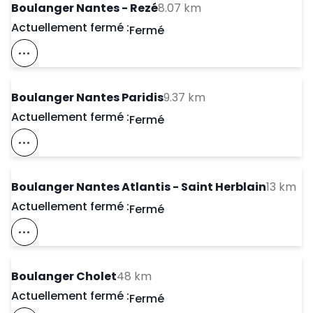
to your search
Boulanger Nantes - Rezé
8.07 km
Actuellement fermé :
Day of the Week
Horaires d'ouve
Fermé
Voir Ce Magasin Sur La Carte
to your search
Boulanger Nantes Paridis
9.37 km
Actuellement fermé :
Day of the Week
Horaires d'ouve
Fermé
Voir Ce Magasin Sur La Carte
to 
Boulanger Nantes Atlantis - Saint Herblain
13 km
Actuellement fermé :
Day of the Week
Horaires d'ouve
Fermé
Voir Ce Magasin Sur La Carte
to your search
Boulanger Cholet
48 km
Actuellement fermé :
Day of the Week
Horaires d'ouve
Fermé