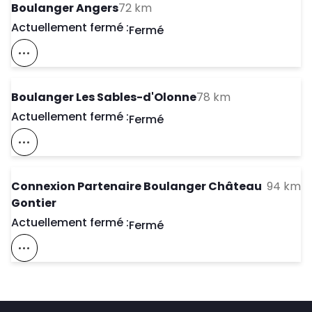
to your search
Boulanger Angers
72 km
Actuellement fermé :
Day of the Week
Horaires d'ouve
Fermé
Voir Ce Magasin Sur La Carte
to your search
Boulanger Les Sables-d'Olonne
78 km
Actuellement fermé :
Day of the Week
Horaires d'ouve
Fermé
Voir Ce Magasin Sur La Carte
to
Connexion Partenaire Boulanger Château
94 km
Gontier
Actuellement fermé :
Day of the Week
Horaires d'ouve
Fermé
Voir Ce Magasin Sur La Carte