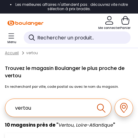
Les meilleures affaires n'attendent pas : découvrez vite notre
Accéder directement à la navigation
sélection à prix bradés.
Accéder directement au contenu
Me connecter
Panier
Accéder directement au pied de page
Menu
Accéder directement au chatbot
Return to Nav
Skip to content
Accueil
vertou
Trouvez le magasin Boulanger le plus proche de
vertou
En recherchant par ville, code postal ou avec le nom du magasin.
Ville, Region, Code postal ou Ville & Pays
Géolo
Effectuer la r
10 magasins près de "
Vertou, Loire-Atlantique
"