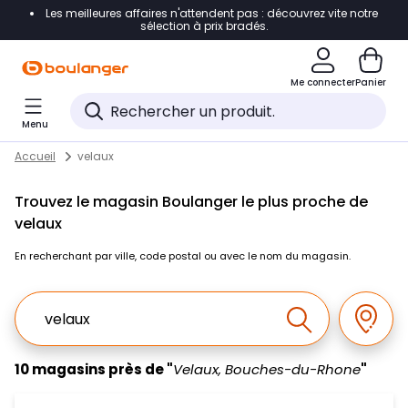
Les meilleures affaires n'attendent pas : découvrez vite notre
Accéder directement à la navigation
sélection à prix bradés.
Accéder directement au contenu
Me connecter
Panier
Accéder directement au pied de page
Menu
Accéder directement au chatbot
Return to Nav
Skip to content
Accueil
velaux
Trouvez le magasin Boulanger le plus proche de
velaux
En recherchant par ville, code postal ou avec le nom du magasin.
Ville, Region, Code postal ou Ville & Pays
Géolo
Effectuer la r
10 magasins près de "
Velaux, Bouches-du-Rhone
"