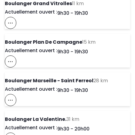
to your search
Boulanger Grand Vitrolles
11 km
Actuellement ouvert :
Day of the Week
Horaires d'ouve
9h30
-
19h30
Voir Ce Magasin Sur La Carte
to your search
Boulanger Plan De Campagne
15 km
Actuellement ouvert :
Day of the Week
Horaires d'ouve
9h30
-
19h30
Voir Ce Magasin Sur La Carte
to your sea
Boulanger Marseille - Saint Ferreol
28 km
Actuellement ouvert :
Day of the Week
Horaires d'ouve
9h30
-
19h30
Voir Ce Magasin Sur La Carte
to your search
Boulanger La Valentine.
31 km
Actuellement ouvert :
Day of the Week
Horaires d'ouve
9h30
-
20h00