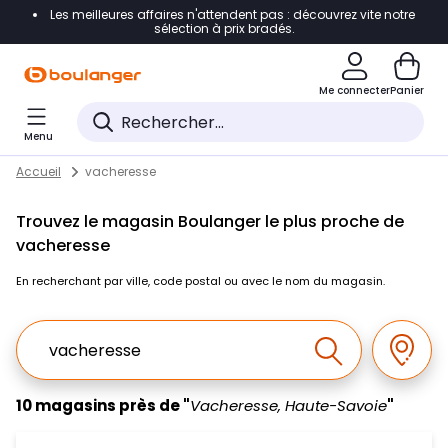
Les meilleures affaires n'attendent pas : découvrez vite notre
Accéder directement à la navigation
sélection à prix bradés.
Accéder directement au contenu
Me connecter
Panier
Accéder directement au pied de page
Menu
Accéder directement au chatbot
Return to Nav
Skip to content
Accueil
vacheresse
Trouvez le magasin Boulanger le plus proche de
vacheresse
En recherchant par ville, code postal ou avec le nom du magasin.
Ville, Region, Code postal ou Ville & Pays
Géolo
Effectuer la r
10 magasins près de "
Vacheresse, Haute-Savoie
"