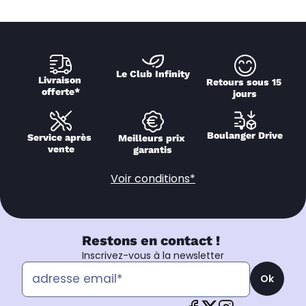
Le Club Infinity
Livraison 
Retours sous 15 
offerte*
jours
Boulanger Drive
Service après 
Meilleurs prix 
vente
garantis
Voir conditions*
Restons en contact !
Inscrivez-vous à la newsletter
Ok