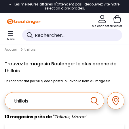
Les meilleures affaires n'attendent pas : découvrez vite notre
Accéder directement à la navigation
sélection à prix bradés.
Accéder directement au contenu
Me connecter
Panier
Accéder directement au pied de page
Menu
Accéder directement au chatbot
Return to Nav
Skip to content
Accueil
thillois
Trouvez le magasin Boulanger le plus proche de
thillois
En recherchant par ville, code postal ou avec le nom du magasin.
Ville, Region, Code postal ou Ville & Pays
Géolo
Effectuer la r
10 magasins près de "
Thillois, Marne
"