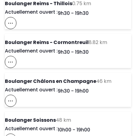
to your search
Boulanger Reims - Thillois
0.75 km
Actuellement ouvert :
Day of the Week
Horaires d'ouve
9h30
-
19h30
Voir Ce Magasin Sur La Carte
to your sea
Boulanger Reims - Cormontreuil
8.82 km
Actuellement ouvert :
Day of the Week
Horaires d'ouve
9h30
-
19h30
Voir Ce Magasin Sur La Carte
to your s
Boulanger Châlons en Champagne
46 km
Actuellement ouvert :
Day of the Week
Horaires d'ouve
9h30
-
19h00
Voir Ce Magasin Sur La Carte
to your search
Boulanger Soissons
48 km
Actuellement ouvert :
Day of the Week
Horaires d'ouve
10h00
-
19h00